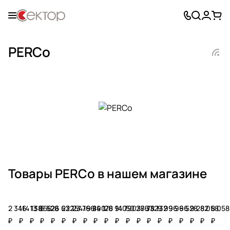
PERCo
Товары PERCo в нашем магазине
2 346
114 138
13 056
6 528
26 622
23 154
23 766
19 890
14 178
20 910
14 790
50 286
37 332
78 132
9 996
9 996
6 528
9 282
8 058
8 058
₽
₽
₽
₽
₽
₽
₽
₽
₽
₽
₽
₽
₽
₽
₽
₽
₽
₽
₽
₽