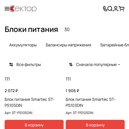
Блоки питания
30
Аккумуляторы
Балансиры напряжения
Батарейные б
Все фильтры
Сначала популярные
111
111
2 072 ₽
1 906 ₽
Блок питания Smartec ST-
Блок питания Smartec ST-
PS105DIN
PS103DIN
Арт.
ST-PS105DIN
Арт.
ST-PS103DIN
В корзину
В корзину