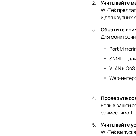
Учитывайте м
Wi-Tek предлаг
и для крупных 
Обратите вни
Для мониторин
Port Mirror
SNMP — для
VLAN и QoS
Web-интерф
Проверьте со
Если в вашей с
совместимо. П
Учитывайте у
Wi-Tek выпуск