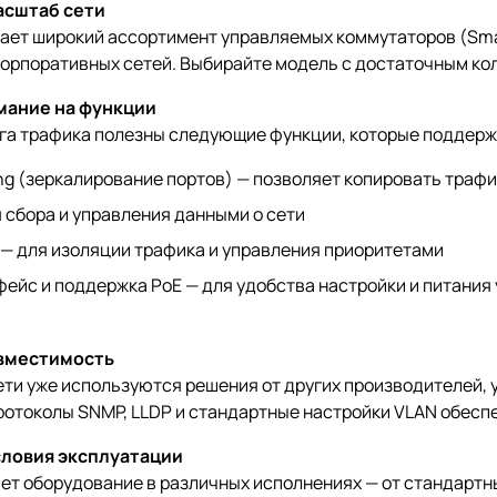
асштаб сети
ает широкий ассортимент управляемых коммутаторов (Smart
корпоративных сетей. Выбирайте модель с достаточным ко
мание на функции
га трафика полезны следующие функции, которые поддерж
ing (зеркалирование портов) — позволяет копировать трафи
 сбора и управления данными о сети
 — для изоляции трафика и управления приоритетами
ейс и поддержка PoE — для удобства настройки и питания 
вместимость
ети уже используются решения от других производителей, 
ротоколы SNMP, LLDP и стандартные настройки VLAN обес
словия эксплуатации
ает оборудование в различных исполнениях — от стандарт