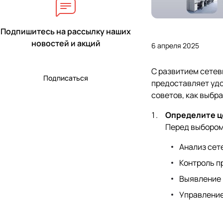
Подпишитесь на рассылку наших
новостей и акций
6 апреля 2025
С развитием сетев
Подписаться
предоставляет удо
советов, как выбр
Определите ц
Перед выбором 
Анализ сет
Контроль п
Выявление 
Управление