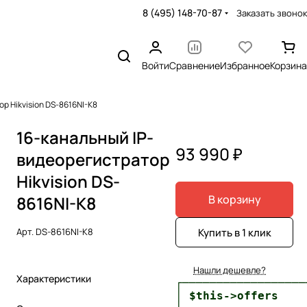
8 (495) 148-70-87
Заказать звонок
Войти
Сравнение
Избранное
Корзина
р Hikvision DS-8616NI-K8
16-канальный IP-
93 990 ₽
видеорегистратор
Hikvision DS-
8616NI-K8
В корзину
Купить в 1 клик
Арт.
DS-8616NI-K8
Нашли дешевле?
Характеристики
┌──────────────────
│ $this->offers    