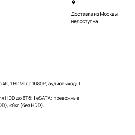
:
Доставка из Москвы
недоступна
 4К, 1 HDMI до 1080P; аудиовыход: 1
ля HDD до 8Тб; 1 eSATA; тревожные
DD), ≤8кг (без HDD).