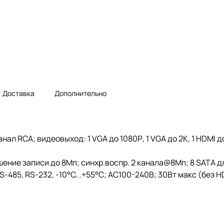
Доставка
Дополнительно
ал RCA; видеовыход: 1 VGA до 1080Р, 1 VGA до 2K, 1 HDMI до
ение записи до 8Мп; синхр.воспр. 2 канала@8Мп; 8 SATA д
S-485, RS-232, -10°C...+55°C; AC100-240В; 30Вт макс (без H