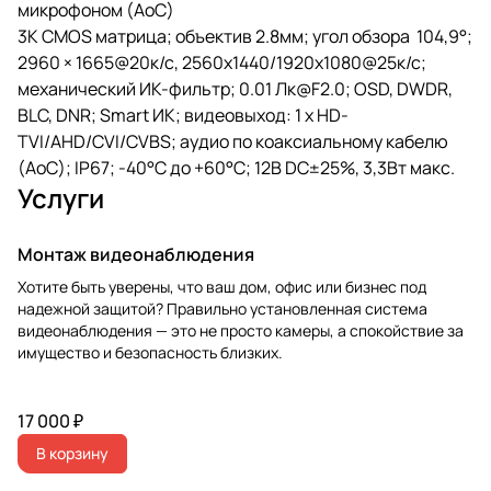
микрофоном (AoC)
3К CMOS матрица; объектив 2.8мм; угол обзора 104,9°;
2960 × 1665@20к/с, 2560x1440/1920x1080@25к/с;
механический ИК-фильтр; 0.01 Лк@F2.0; OSD, DWDR,
BLC, DNR; Smart ИК; видеовыход: 1 х HD-
TVI/AHD/CVI/CVBS; аудио по коаксиальному кабелю
(AoC); IP67; -40°С до +60°С; 12В DC±25%, 3,3Вт макс.
Услуги
Монтаж видеонаблюдения
Хотите быть уверены, что ваш дом, офис или бизнес под
надежной защитой? Правильно установленная система
видеонаблюдения — это не просто камеры, а спокойствие за
имущество и безопасность близких.
17 000 ₽
В корзину