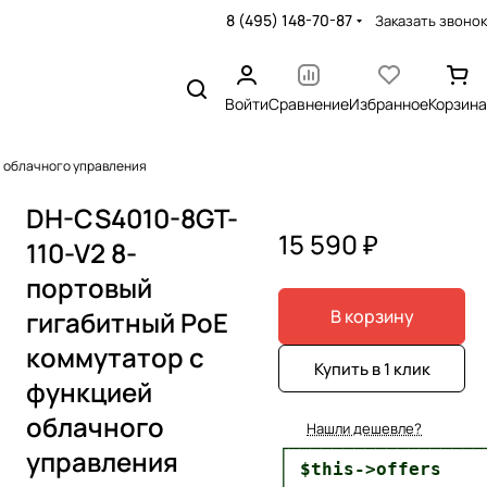
8 (495) 148-70-87
Заказать звонок
Войти
Сравнение
Избранное
Корзина
й облачного управления
DH-CS4010-8GT-
15 590 ₽
110-V2 8-
портовый
гигабитный PoE
В корзину
коммутатор с
Купить в 1 клик
функцией
облачного
Нашли дешевле?
┌──────────────────
управления
│ $this->offers    