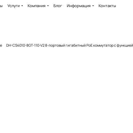
ды
Услуги
Компания
Блог
Информация
Контакты
ие
DH-CS4010-8GT-110-V2 8-портовый гигабитный PoE коммутатор с функцие