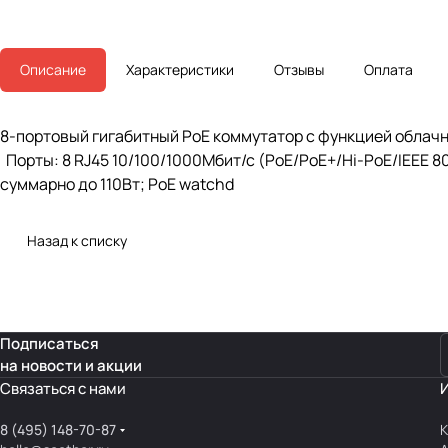
Описание
Характеристики
Отзывы
Оплата
8-портовый гигабитный PoE коммутатор с функцией облач
Порты: 8 RJ45 10/100/1000Мбит/с (PoE/PoE+/Hi-PoE/IEEE 802
суммарно до 110Вт; PoE watchd
Назад к списку
Подписаться
на новости и акции
Связаться с нами
8 (495) 148-70-87
К