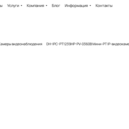
ды
Услуги
Компания
Блог
Информация
Контакты
Камеры видеонаблюдения
DH-IPC-PT1239HP-PV-0360B Мини-PT IP-видеокамер