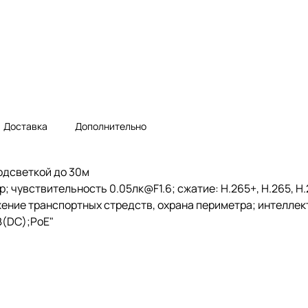
Доставка
Дополнительно
одсветкой до 30м
 чувствительность 0.05лк@F1.6; сжатие: H.265+, H.265, H.2
ение транспортных стредств, охрана периметра; интеллек
В(DC);PoE"