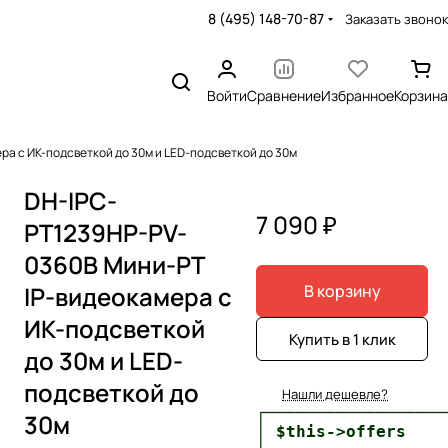
8 (495) 148-70-87
Заказать звонок
Войти
Сравнение
Избранное
Корзина
а с ИК-подсветкой до 30м и LED-подсветкой до 30м
DH-IPC-
7 090 ₽
PT1239HP-PV-
0360B Мини-PT
IP-видеокамера с
В корзину
ИК-подсветкой
Купить в 1 клик
до 30м и LED-
подсветкой до
Нашли дешевле?
┌──────────────────
30м
│ $this->offers    