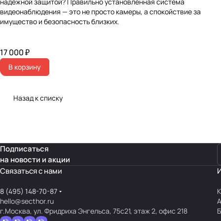
надежной защитой? Правильно установленная система
видеонаблюдения — это не просто камеры, а спокойствие за
имущество и безопасность близких.
17 000 ₽
В корзину
Назад к списку
Подписаться
на новости и акции
Связаться с нами
8 (495) 148-70-87
К
hello@secthor.ru
г.Москва, ул. Фридриха Энгельса, 75с21, этаж 2, офис 218