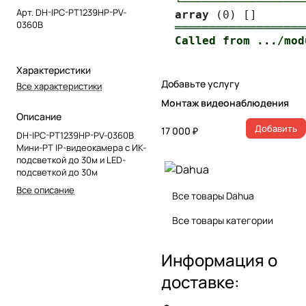
└──────────────────
Арт.
DH-IPC-PT1239HP-PV-
array
0360B
═══════════════════
Характеристики
Добавьте услугу
Все характеристики
Монтаж видеонаблюдения
Описание
Добавить
17 000 ₽
DH-IPC-PT1239HP-PV-0360B
Мини-PT IP-видеокамера с ИК-
подсветкой до 30м и LED-
подсветкой до 30м
Все описание
Все товары Dahua
Все товары категории
Информация о
доставке: