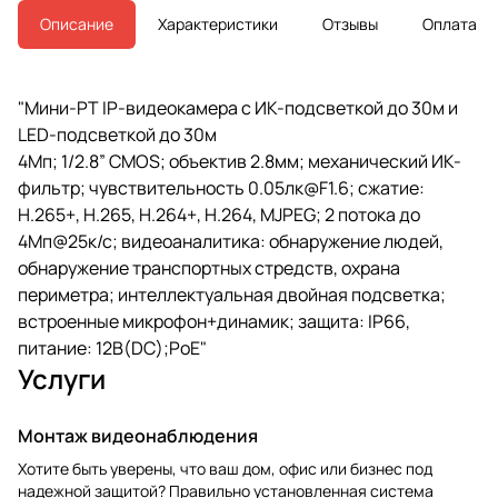
Описание
Характеристики
Отзывы
Оплата
"Мини-PT IP-видеокамера с ИК-подсветкой до 30м и
LED-подсветкой до 30м
4Мп; 1/2.8” CMOS; объектив 2.8мм; механический ИК-
фильтр; чувствительность 0.05лк@F1.6; сжатие:
H.265+, H.265, H.264+, H.264, MJPEG; 2 потока до
4Мп@25к/с; видеоаналитика: обнаружение людей,
обнаружение транспортных стредств, охрана
периметра; интеллектуальная двойная подсветка;
встроенные микрофон+динамик; защита: IP66,
питание: 12В(DC);PoE"
Услуги
Монтаж видеонаблюдения
Хотите быть уверены, что ваш дом, офис или бизнес под
надежной защитой? Правильно установленная система