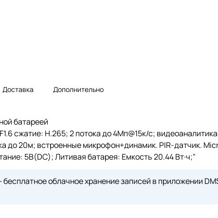
Доставка
Дополнительно
чной батареей
@F1.6 сжатие: H.265; 2 потока до 4Мп@15к/с; видеоаналити
а до 20м; встроенные микрофон+динамик. PIR-датчик. Micro
итание: 5В(DC); Литивая батарея: Емкость 20.44 Вт·ч;"
—
бесплатное облачное хранение
записей в приложении DMSS