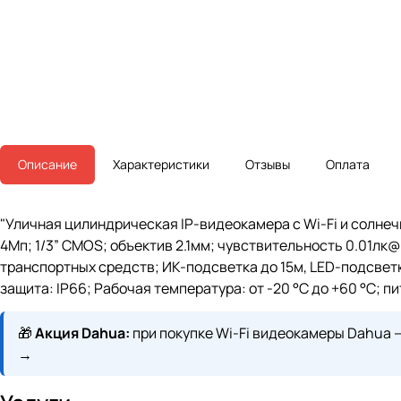
Описание
Характеристики
Отзывы
Оплата
"Уличная цилиндрическая IP-видеокамера с Wi-Fi и солне
4Мп; 1/3” CMOS; объектив 2.1мм; чувствительность 0.01лк
транспортных средств; ИК-подсветка до 15м, LED-подсветк
защита: IP66; Рабочая температура: от -20 °C до +60 °C; п
🎁
Акция Dahua:
при покупке Wi-Fi видеокамеры Dahua 
→