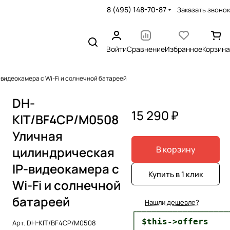
8 (495) 148-70-87
Заказать звонок
Войти
Сравнение
Избранное
Корзина
видеокамера с Wi-Fi и солнечной батареей
DH-
15 290 ₽
KIT/BF4CP/M0508
Уличная
цилиндрическая
В корзину
IP-видеокамера с
Купить в 1 клик
Wi-Fi и солнечной
батареей
Нашли дешевле?
┌──────────────────
│ $this->offers    
Арт.
DH-KIT/BF4CP/M0508