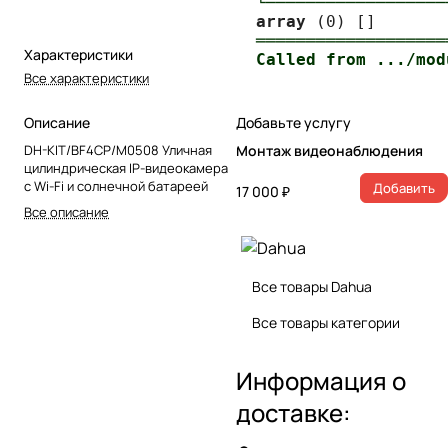
└──────────────────
array
═══════════════════
Характеристики
Все характеристики
Описание
Добавьте услугу
DH-KIT/BF4CP/M0508 Уличная
Монтаж видеонаблюдения
цилиндрическая IP-видеокамера
с Wi-Fi и солнечной батареей
Добавить
17 000 ₽
Все описание
Все товары Dahua
Все товары категории
Информация о
доставке: