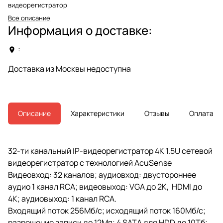
видеорегистратор
Все описание
Информация о доставке:
:
Доставка из Москвы недоступна
Описание
Характеристики
Отзывы
Оплата
32-ти канальный IP-видеорегистратор 4К 1.5U сетевой
видеорегистратор с технологией AcuSense
Видеовход: 32 каналов; аудиовход: двустороннее
аудио 1 канал RCA; видеовыход: VGA до 2K, HDMI до
4К; аудиовыход: 1 канал RCA.
Входящий поток 256Мб/с; исходящий поток 160Мб/с;
разрешение записи до 12Мп; 4 SATA для HDD до 10Тб;