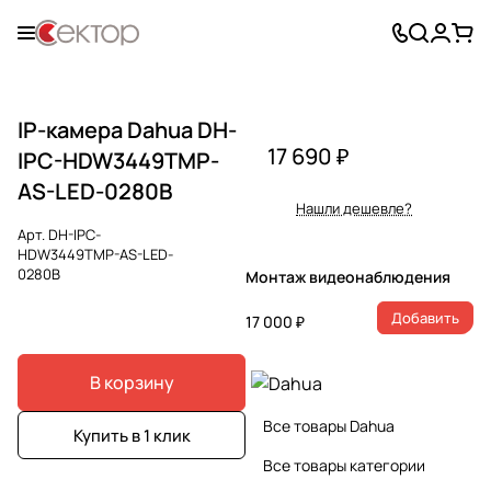
IP-камера Dahua DH-
17 690 ₽
IPC-HDW3449TMP-
AS-LED-0280B
Нашли дешевле?
Арт.
DH-IPC-
HDW3449TMP-AS-LED-
0280B
Монтаж видеонаблюдения
Добавить
17 000 ₽
В корзину
Все товары Dahua
Купить в 1 клик
Все товары категории