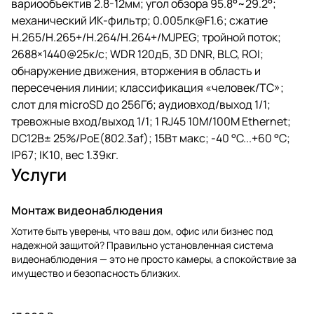
вариообъектив 2.8-12мм; угол обзора 95.8°~29.2°;
механический ИК-фильтр; 0.005лк@F1.6; сжатие
H.265/H.265+/H.264/H.264+/MJPEG; тройной поток;
2688×1440@25к/с; WDR 120дБ, 3D DNR, BLC, ROI;
обнаружение движения, вторжения в область и
пересечения линии; классификация «человек/ТС»;
слот для microSD до 256Гб; аудиовход/выход 1/1;
тревожные вход/выход 1/1; 1 RJ45 10M/100M Ethernet;
DC12В± 25%/PoE(802.3af); 15Вт макс; -40 °C...+60 °C;
IP67; IK10, вес 1.39кг.
Услуги
Монтаж видеонаблюдения
Хотите быть уверены, что ваш дом, офис или бизнес под
надежной защитой? Правильно установленная система
видеонаблюдения — это не просто камеры, а спокойствие за
имущество и безопасность близких.