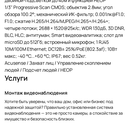
двойной-подсветкой до 40м и функцией HEOP
1/3" Progressive Scan CMOS; объектив 2.8мм; угол
обзора 100.2°; механический ИК-фильтр; 0.001лк@F1.0;
F1.0; сжатие H.265/H.264/MJPEG/H.265+/H.264+;
четыре потоки; 2688 × 1520@25к/с; WDR 130дБ, 3D DNR,
BLC, HLC; антитуман; Smart видеоаналитика; слот для
microSD до 512Гб; встроенный микрофон; 1 RJ45
10M/100M Ethernet; DC12В± 25%/PoE(802.3af); 10Вт
макс; -40 °C...+60 °C; IP67; вес 0.52кг.
Acusense / Захват лиц / Управление скоплением
людей / Подсчет людей / HEOP
Услуги
Монтаж видеонаблюдения
Хотите быть уверены, что ваш дом, офис или бизнес под
надежной защитой? Правильно установленная система
видеонаблюдения — это не просто камеры, а спокойствие за
имущество и безопасность близких.