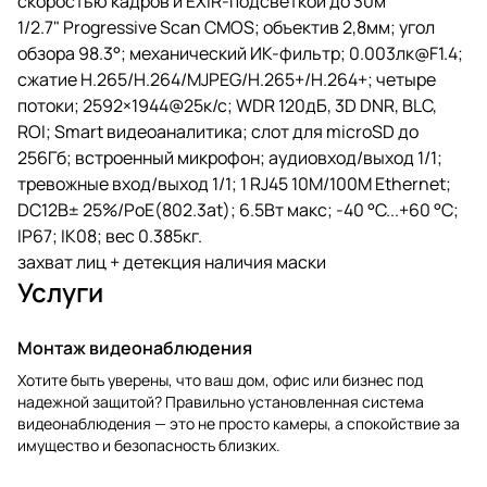
скоростью кадров и EXIR-подсветкой до 30м
1/2.7" Progressive Scan CMOS; объектив 2,8мм; угол
обзора 98.3°; механический ИК-фильтр; 0.003лк@F1.4;
сжатие H.265/H.264/MJPEG/H.265+/H.264+; четыре
потоки; 2592×1944@25к/с; WDR 120дБ, 3D DNR, BLC,
ROI; Smart видеоаналитика; слот для microSD до
256Гб; встроенный микрофон; аудиовход/выход 1/1;
тревожные вход/выход 1/1; 1 RJ45 10M/100M Ethernet;
DC12В± 25%/PoE(802.3at); 6.5Вт макс; -40 °C...+60 °C;
IP67; IK08; вес 0.385кг.
захват лиц + детекция наличия маски
Услуги
Монтаж видеонаблюдения
Хотите быть уверены, что ваш дом, офис или бизнес под
надежной защитой? Правильно установленная система
видеонаблюдения — это не просто камеры, а спокойствие за
имущество и безопасность близких.