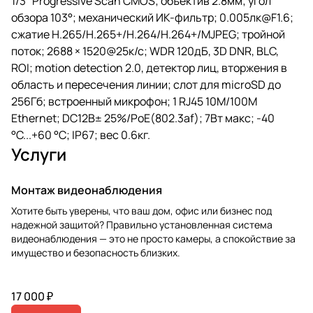
1/3" Progressive Scan CMOS; объектив 2.8мм; угол
обзора 103°; механический ИК-фильтр; 0.005лк@F1.6;
сжатие H.265/H.265+/H.264/H.264+/MJPEG; тройной
поток; 2688 × 1520@25к/с; WDR 120дБ, 3D DNR, BLC,
ROI; motion detection 2.0, детектор лиц, вторжения в
область и пересечения линии; слот для microSD до
256Гб; встроенный микрофон; 1 RJ45 10M/100M
Ethernet; DC12В± 25%/PoE(802.3af); 7Вт макс; -40
°C...+60 °C; IP67; вес 0.6кг.
Услуги
Монтаж видеонаблюдения
Хотите быть уверены, что ваш дом, офис или бизнес под
надежной защитой? Правильно установленная система
видеонаблюдения — это не просто камеры, а спокойствие за
имущество и безопасность близких.
17 000 ₽