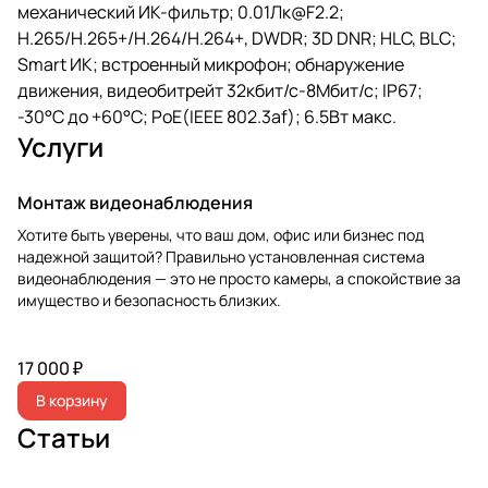
механический ИК-фильтр; 0.01Лк@F2.2;
H.265/H.265+/H.264/H.264+, DWDR; 3D DNR; HLC, BLC;
Smart ИК; встроенный микрофон; обнаружение
движения, видеобитрейт 32кбит/с-8Мбит/с; IP67;
-30°C до +60°C; PoE(IEEE 802.3af); 6.5Вт макс.
Услуги
Монтаж видеонаблюдения
Хотите быть уверены, что ваш дом, офис или бизнес под
надежной защитой? Правильно установленная система
видеонаблюдения — это не просто камеры, а спокойствие за
имущество и безопасность близких.
17 000 ₽
В корзину
Статьи