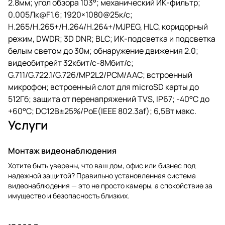
2.8мм; угол обзора 103°; механический ИК-фильтр;
0.005Лк@F1.6; 1920×1080@25к/с;
H.265/H.265+/H.264/H.264+/MJPEG, HLC, коридорный
режим, DWDR; 3D DNR; BLC; ИК-подсветка и подсветка
белым светом до 30м; обнаружение движения 2.0;
видеобитрейт 32кбит/с-8Мбит/с;
G.711/G.722.1/G.726/MP2L2/PCM/AAC; встроенный
микрофон; встроенный слот для microSD карты до
512Гб; защита от перенапряжений TVS, IP67; -40°C до
+60°C; DC12В±25%/PoE(IEEE 802.3af); 6,5Вт макс.
Услуги
Монтаж видеонаблюдения
Хотите быть уверены, что ваш дом, офис или бизнес под
надежной защитой? Правильно установленная система
видеонаблюдения — это не просто камеры, а спокойствие за
имущество и безопасность близких.