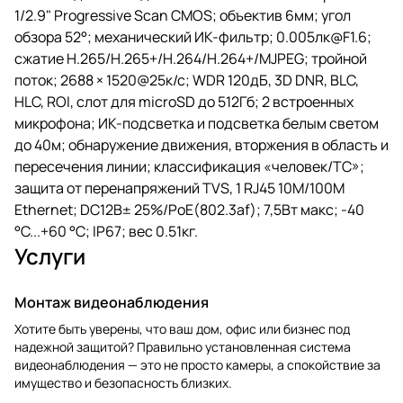
1 RJ45 10M/100M Ethernet;
1/2.9" Progressive Scan CMOS; объектив 6мм; угол
DC12В± 25%/PoE(802.3af); 7,5Вт
макс; -40 °C...+60 °C; IP67; вес
обзора 52°; механический ИК-фильтр; 0.005лк@F1.6;
0.51кг.
сжатие H.265/H.265+/H.264/H.264+/MJPEG; тройной
поток; 2688 × 1520@25к/с; WDR 120дБ, 3D DNR, BLC,
HLC, ROI, слот для microSD до 512Гб; 2 встроенных
микрофона; ИК-подсветка и подсветка белым светом
до 40м; обнаружение движения, вторжения в область и
пересечения линии; классификация «человек/ТС»;
защита от перенапряжений TVS, 1 RJ45 10M/100M
Ethernet; DC12В± 25%/PoE(802.3af); 7,5Вт макс; -40
°C...+60 °C; IP67; вес 0.51кг.
Услуги
Монтаж видеонаблюдения
Хотите быть уверены, что ваш дом, офис или бизнес под
надежной защитой? Правильно установленная система
видеонаблюдения — это не просто камеры, а спокойствие за
имущество и безопасность близких.