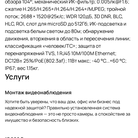
обзора 104°; механический ИК-фильтр; 0.005лк@F1.6;
сжатие H.265/H.265+/H.264/H.264+/MJPEG; тройной
поток; 2688 × 1520@25к/с; WDR 120дБ, 3D DNR, BLC,
HLC, ROI, слот для microSD до 512Гб; ИК-подсветка и
подсветка белым светом до 80м; обнаружение
движения, вторжения в область и пересечения линии;
классификация «человек/ТС»; защита от
перенапряжений TVS, 1 RJ45 10M/100M Ethernet;
DC12В± 25%/PoE(802.3af); 11Вт макс; -40 °C...+60 °C;
IP67; вес 1.15кг.
Услуги
Монтаж видеонаблюдения
Хотите быть уверены, что ваш дом, офис или бизнес под
надежной защитой? Правильно установленная система
видеонаблюдения — это не просто камеры, а спокойствие за
имущество и безопасность близких.