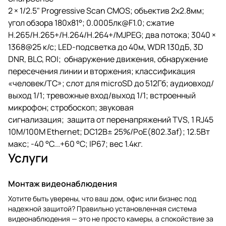
2 × 1/2.5" Progressive Scan CMOS; объектив 2x2.8мм;
угол обзора 180x81°; 0.0005лк@F1.0; сжатие
H.265/H.265+/H.264/H.264+/MJPEG; два потока; 3040 ×
1368@25 к/с; LED-подсветка до 40м, WDR 130дБ, 3D
DNR, BLC, ROI; обнаружение движения, обнаружение
пересечения линии и вторжения; классификация
«человек/ТС»; слот для microSD до 512Гб; аудиовход/
выход 1/1; тревожные вход/выход 1/1; встроенный
микрофон; стробоскоп; звуковая
сигнализация; защита от перенапряжений TVS, 1 RJ45
10M/100M Ethernet; DC12В± 25%/PoE(802.3af); 12.5Вт
макс; -40 °C...+60 °C; IP67; вес 1.4кг.
Услуги
Монтаж видеонаблюдения
Хотите быть уверены, что ваш дом, офис или бизнес под
надежной защитой? Правильно установленная система
видеонаблюдения — это не просто камеры, а спокойствие за