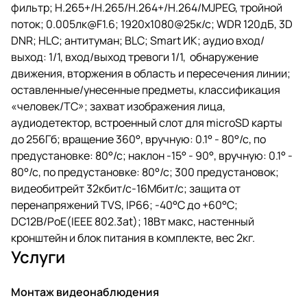
фильтр; H.265+/H.265/H.264+/H.264/MJPEG, тройной
поток; 0.005лк@F1.6; 1920х1080@25к/с; WDR 120дБ, 3D
DNR; HLC; антитуман; BLC; Smart ИК; аудио вход/
выход: 1/1, вход/выход тревоги 1/1, обнаружение
движения, вторжения в область и пересечения линии;
оставленные/унесенные предметы, классификация
«человек/ТС»; захват изображения лица,
аудиодетектор, встроенный слот для microSD карты
до 256Гб; вращение 360°, вручную: 0.1° - 80°/с, по
предустановке: 80°/с; наклон -15° - 90°, вручную: 0.1° -
80°/с, по предустановке: 80°/с; 300 предустановок;
видеобитрейт 32кбит/с-16Мбит/с; защита от
перенапряжений TVS, IP66; -40°C до +60°C;
DC12В/PoE(IEEE 802.3at); 18Вт макс, настенный
кронштейн и блок питания в комплекте, вес 2кг.
Услуги
Монтаж видеонаблюдения