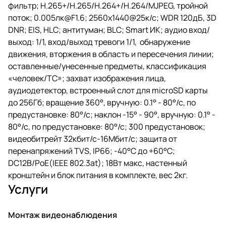
фильтр; H.265+/H.265/H.264+/H.264/MJPEG, тройной
поток; 0.005лк@F1.6; 2560х1440@25к/с; WDR 120дБ, 3D
DNR; EIS, HLC; антитуман; BLC; Smart ИК; аудио вход/
выход: 1/1, вход/выход тревоги 1/1, обнаружение
движения, вторжения в область и пересечения линии;
оставленные/унесенные предметы, классификация
«человек/ТС»; захват изображения лица,
аудиодетектор, встроенный слот для microSD карты
до 256Гб; вращение 360°, вручную: 0.1° - 80°/с, по
предустановке: 80°/с; наклон -15° - 90°, вручную: 0.1° -
80°/с, по предустановке: 80°/с; 300 предустановок;
видеобитрейт 32кбит/с-16Мбит/с; защита от
перенапряжений TVS, IP66; -40°C до +60°C;
DC12В/PoE(IEEE 802.3at); 18Вт макс, настенный
кронштейн и блок питания в комплекте, вес 2кг.
Услуги
Монтаж видеонаблюдения