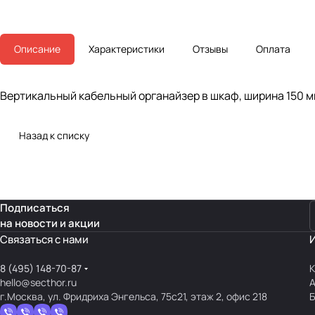
Описание
Характеристики
Отзывы
Оплата
Вертикальный кабельный органайзер в шкаф, ширина 150 м
Назад к списку
Подписаться
на новости и акции
Связаться с нами
8 (495) 148-70-87
К
hello@secthor.ru
г.Москва, ул. Фридриха Энгельса, 75с21, этаж 2, офис 218