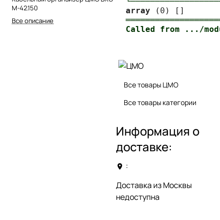
└──────────────────
М-42.150
array
═══════════════════
Все описание
Все товары ЦМО
Все товары категории
Информация о
доставке:
:
Доставка из Москвы
недоступна