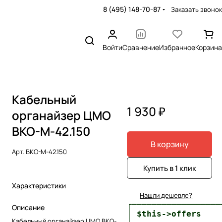
8 (495) 148-70-87
Заказать звонок
Войти
Сравнение
Избранное
Корзина
Кабельный
1 930 ₽
органайзер ЦМО
ВКО-М-42.150
В корзину
Арт.
ВКО-М-42.150
Купить в 1 клик
Характеристики
Нашли дешевле?
┌──────────────────
Описание
│ $this->offers    
Кабельный органайзер ЦМО ВКО-