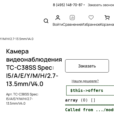
8 (495) 148-70-87
Заказать звонок
Войти
Сравнение
Избранное
Корзина
Y/M/H/2.7-13.5mm/V4.0
Камера
видеонаблюдения
TC-C38SS Spec:
Заказать
I5/A/E/Y/M/H/2.7-
Нашли дешевле?
13.5mm/V4.0
┌──────────────────
│ $this->offers    
Арт.
TC-C38SS Spec:
└──────────────────
I5/A/E/Y/M/H/2.7-
array
13.5mm/V4.0
═══════════════════