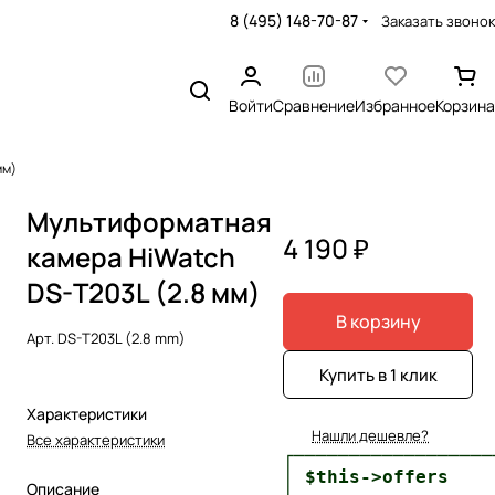
8 (495) 148-70-87
Заказать звонок
Войти
Сравнение
Избранное
Корзина
мм)
Мультиформатная
4 190 ₽
камера HiWatch
DS-T203L (2.8 мм)
В корзину
Арт.
DS-T203L (2.8 mm)
Купить в 1 клик
Характеристики
Нашли дешевле?
Все характеристики
┌──────────────────
│ $this->offers    
Описание