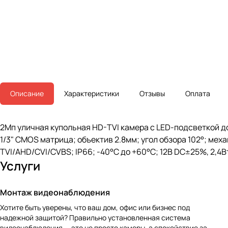
Описание
Характеристики
Отзывы
Оплата
2Мп уличная купольная HD-TVI камера с LED-подсветкой д
1/3" CMOS матрица; объектив 2.8мм; угол обзора 102°; меха
TVI/AHD/CVI/CVBS; IP66; -40°С до +60°С; 12В DC±25%, 2,4В
Услуги
Монтаж видеонаблюдения
Хотите быть уверены, что ваш дом, офис или бизнес под
надежной защитой? Правильно установленная система
видеонаблюдения — это не просто камеры, а спокойствие за