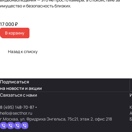
имущество и безопасность близких.
17 000 ₽
В корзину
Назад к списку
Подписаться
на новости и акции
Связаться с нами
8 (495) 148-70-87
К
hello@secthor.ru
г.Москва, ул. Фридриха Энгельса, 75с21, этаж 2, офис 218