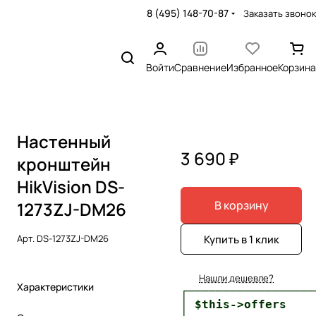
8 (495) 148-70-87
Заказать звонок
Войти
Сравнение
Избранное
Корзина
Настенный
3 690 ₽
кронштейн
HikVision DS-
1273ZJ-DM26
В корзину
Купить в 1 клик
Арт.
DS-1273ZJ-DM26
Нашли дешевле?
Характеристики
┌──────────────────
│ $this->offers    