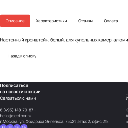
Описание
Характеристики
Отзывы
Оплата
Настенный кронштейн, белый, для купольных камер, алюми
Назад к списку
Подписаться
на новости и акции
Связаться с нами
8 (495) 148-70-87
К
hello@secthor.ru
г.Москва, ул. Фридриха Энгельса, 75с21, этаж 2, офис 218