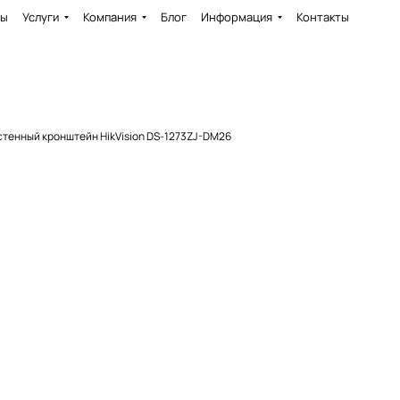
ды
Услуги
Компания
Блог
Информация
Контакты
тенный кронштейн HikVision DS-1273ZJ-DM26