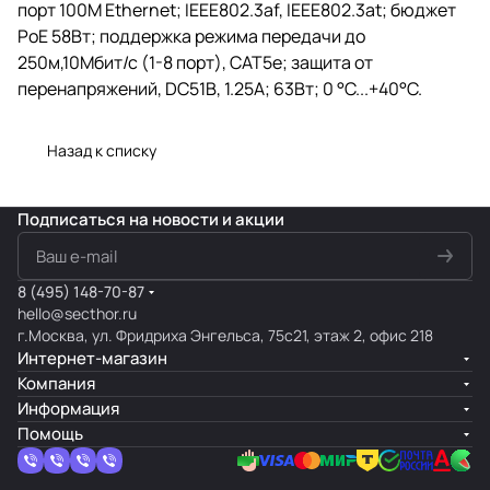
порт 100М Ethernet; IEEE802.3af, IEEE802.3at; бюджет
PoE 58Вт; поддержка режима передачи до
250м,10Мбит/с (1-8 порт), CAT5e; защита от
перенапряжений, DC51В, 1.25A; 63Вт; 0 °C...+40°C.
Назад к списку
Подписаться
на новости и акции
8 (495) 148-70-87
hello@secthor.ru
г.Москва, ул. Фридриха Энгельса, 75с21, этаж 2, офис 218
Интернет-магазин
Компания
Информация
Помощь