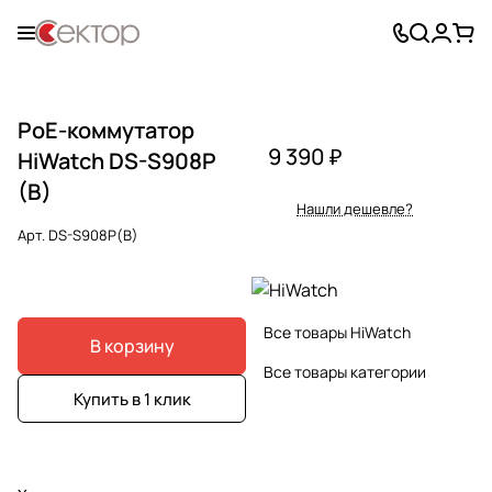
PoE-коммутатор
9 390 ₽
HiWatch DS-S908P
(B)
Нашли дешевле?
Арт.
DS-S908P(B)
Все товары HiWatch
В корзину
Все товары категории
Купить в 1 клик