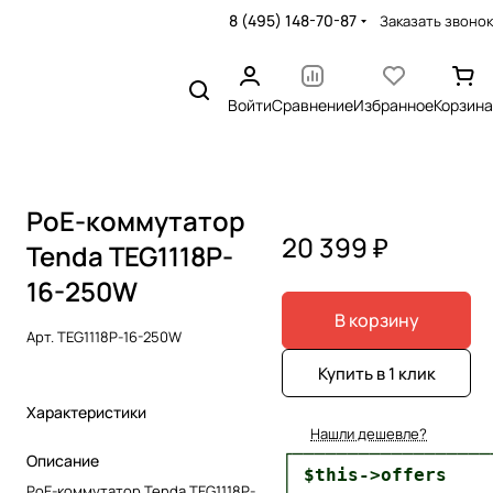
8 (495) 148-70-87
Заказать звонок
Войти
Сравнение
Избранное
Корзина
PoE-коммутатор
20 399 ₽
Tenda TEG1118P-
16-250W
В корзину
Арт.
TEG1118P-16-250W
Купить в 1 клик
Характеристики
Нашли дешевле?
┌──────────────────
Описание
│ $this->offers    
PoE-коммутатор Tenda TEG1118P-