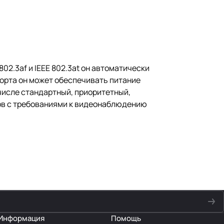
02.3af и IEEE 802.3at он автоматически
порта он может обеспечивать питание
 числе стандартный, приоритетный,
дов с требованиями к видеонаблюдению
Информация
Помощь