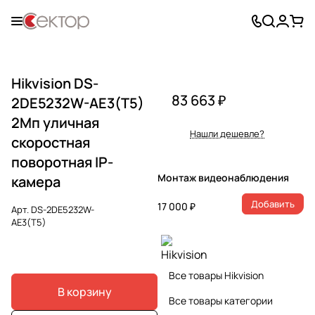
Hikvision DS-
83 663 ₽
2DE5232W-AE3(T5)
2Мп уличная
Нашли дешевле?
скоростная
поворотная IP-
Монтаж видеонаблюдения
камера
Добавить
17 000 ₽
Арт.
DS-2DE5232W-
AE3(T5)
Все товары Hikvision
В корзину
Все товары категории