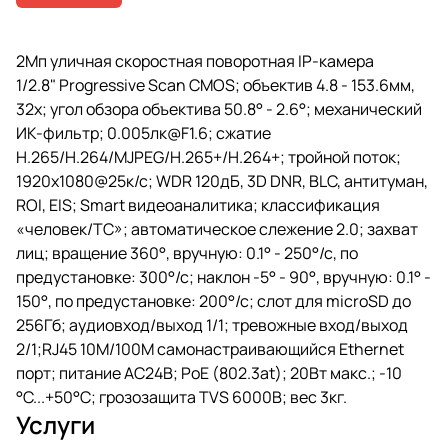
2Мп уличная скоростная поворотная IP-камера
1/2.8" Progressive Scan CMOS; объектив 4.8 - 153.6мм,
32x; угол обзора объектива 50.8° - 2.6°; механический
ИК-фильтр; 0.005лк@F1.6; сжатие
H.265/H.264/MJPEG/H.265+/H.264+; тройной поток;
1920х1080@25к/с; WDR 120дБ, 3D DNR, BLC, антитуман,
ROI, EIS; Smart видеоаналитика; классификация
«человек/ТС»; автоматическое слежение 2.0; захват
лиц; вращение 360°, вручную: 0.1° - 250°/с, по
предустановке: 300°/с; наклон -5° - 90°, вручную: 0.1° -
150°, по предустановке: 200°/с; слот для microSD до
256Гб; аудиовход/выход 1/1; тревожные вход/выход
2/1;RJ45 10M/100M самонастраивающийся Ethernet
порт; питание AC24В; PoE (802.3at); 20Вт макс.; -10
°C...+50°C; грозозащита TVS 6000B; вес 3кг.
Услуги