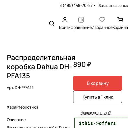
8 (495) 148-70-87
Заказать звонок
Войти
Сравнение
Избранное
Корзина
Распределительная
890 ₽
коробка Dahua DH-
PFA135
В корзину
Арт.
DH-PFA135
Купить в 1 клик
Характеристики
Нашли дешевле?
┌──────────────────
Описание
│ $this->offers    
Распределительная коробка Dahua