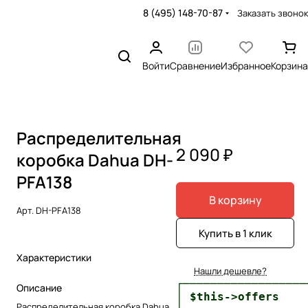
8 (495) 148-70-87
Заказать звонок
Войти
Сравнение
Избранное
Корзина
Распределительная
2 090 ₽
коробка Dahua DH-
PFA138
В корзину
Арт.
DH-PFA138
Купить в 1 клик
Характеристики
Нашли дешевле?
┌──────────────────
Описание
│ $this->offers    
Распределительная коробка Dahua