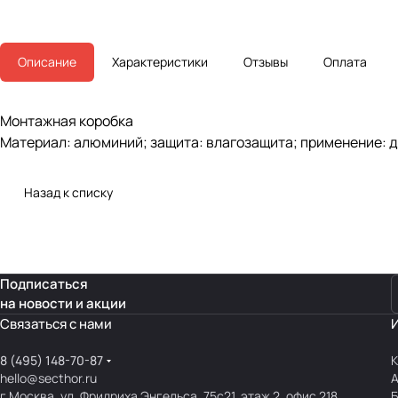
Описание
Характеристики
Отзывы
Оплата
Монтажная коробка
Материал: алюминий; защита: влагозащита; применение: д
Назад к списку
Подписаться
на новости и акции
Связаться с нами
8 (495) 148-70-87
К
hello@secthor.ru
г.Москва, ул. Фридриха Энгельса, 75с21, этаж 2, офис 218