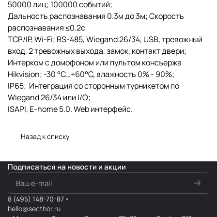
50000 лиц; 100000 событий;
Дальность распознавания 0.3м до 3м; Скорость
распознавания ≤0.2с
TCP/IP, Wi-Fi; RS-485, Wiegand 26/34, USB, тревожный
вход, 2 тревожных выхода, замок, контакт двери;
Интерком с домофоном или пультом консъержа
Hikvision; -30 °C…+60°C, влажность 0% - 90%;
IP65; Интеграция со сторонным турникетом по
Wiegand 26/34 или I/O;
ISAPI, E-home 5.0. Web интерфейс.
Назад к списку
Подписаться
на новости и акции
8 (495) 148-70-87
hello@secthor.ru