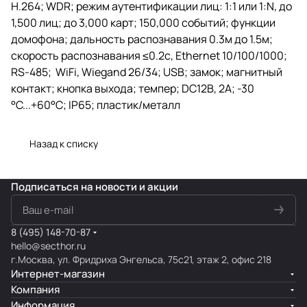
H.264; WDR; режим аутентификации лиц: 1:1 или 1:N, до
1,500 лиц; до 3,000 карт; 150,000 событий; функции
домофона; дальность распознавания 0.3м до 1.5м;
скорость распознавания ≤0.2с, Ethernet 10/100/1000;
RS-485; WiFi, Wiegand 26/34; USB; замок; магнитный
контакт; кнопка выхода; темпер; DC12В, 2А; -30
°C...+60°C; IP65; пластик/металл
Назад к списку
Подписаться
на новости и акции
8 (495) 148-70-87
hello@secthor.ru
г.Москва, ул. Фридриха Энгельса, 75с21, этаж 2, офис 218
Интернет-магазин
Компания
Информация