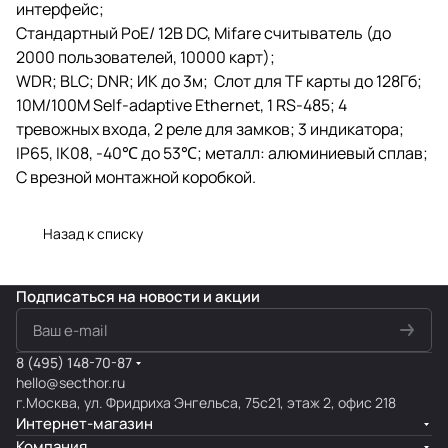
интерфейс;
Стандартный PoE/ 12В DC, Mifare считыватель (до
2000 пользователей, 10000 карт);
WDR; BLC; DNR; ИК до 3м; Слот для TF карты до 128Гб;
10M/100M Self-adaptive Ethernet, 1 RS-485; 4
тревожных входа, 2 реле для замков; 3 индикатора;
IP65, IK08, -40℃ до 53℃; металл: алюминиевый сплав;
С врезной монтажной коробкой.
Назад к списку
Подписаться
на новости и акции
8 (495) 148-70-87
hello@secthor.ru
г.Москва, ул. Фридриха Энгельса, 75с21, этаж 2, офис 218
Интернет-магазин
Компания