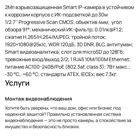
2Мп взрывозащищенная Smart IP-камера в устойчивом
к коррозии корпусе c ИК-подсветкой до 30м
1/2.7’’ Progressive Scan CMOS; объектив 4мм; угол
обзора 91°; механический ИК-фильтр; 0.01лк@F1.2;
сжатие H.265/H.264/MJPEG; тройной поток;
1920×1080@25к/с; WDR 120дБ, 3D DNR, BLC, антитуман;
Smart видеоаналитика; слот для microSD до 128Гб;
тревожные вход/выход 2/2; 1 RJ45 10M/100M Ethernet;
питание АC100-240В/PoE (802.3af, class 3); 7Вт макс.;
-30 °C...+60 °C; стандарты ATEX, IECEx; вес 7,3кг.
Услуги
Монтаж видеонаблюдения
Хотите быть уверены, что ваш дом, офис или бизнес под
надежной защитой? Правильно установленная система
видеонаблюдения — это не просто камеры, а спокойствие за
имущество и безопасность близких.