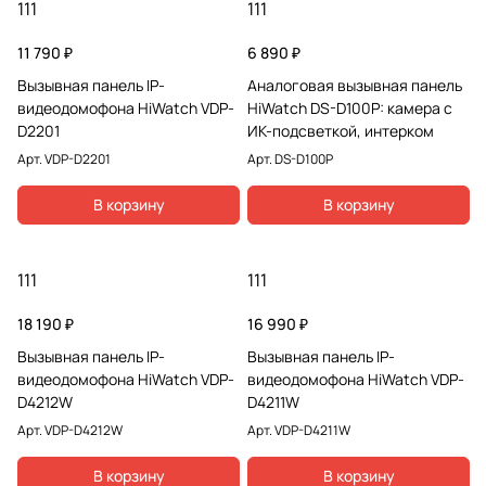
111
111
11 790 ₽
6 890 ₽
Вызывная панель IP-
Аналоговая вызывная панель
видеодомофона HiWatch VDP-
HiWatch DS-D100P: камера с
D2201
ИК-подсветкой, интерком
Арт.
VDP-D2201
Арт.
DS-D100P
В корзину
В корзину
111
111
18 190 ₽
16 990 ₽
Вызывная панель IP-
Вызывная панель IP-
видеодомофона HiWatch VDP-
видеодомофона HiWatch VDP-
D4212W
D4211W
Арт.
VDP-D4212W
Арт.
VDP-D4211W
В корзину
В корзину