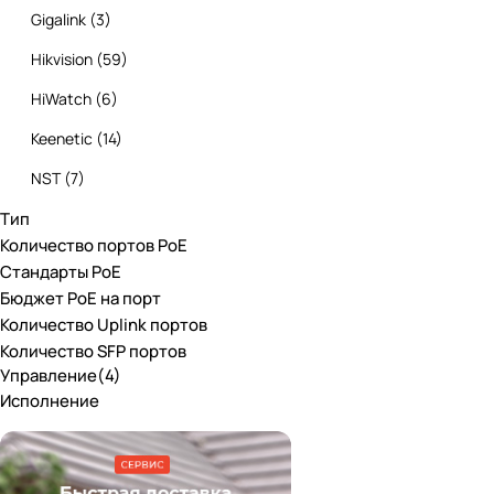
Gigalink
(
3
)
Hikvision
(
59
)
HiWatch
(
6
)
Keenetic
(
14
)
NST
(
7
)
Тип
Osnovo
(
15
)
Количество портов PoE
Roxton
(
6
)
Стандарты PoE
Бюджет PoE на порт
Smartec
(
3
)
Количество Uplink портов
Stelberry
(
1
)
Количество SFP портов
Управление
(
4
)
TRASSIR
(
10
)
Исполнение
Бастион
(
2
)
D-Link
(
2
)