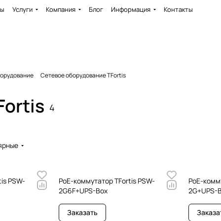
ды
Услуги
Компания
Блог
Информация
Контакты
борудование
Сетевое оборудование TFortis
ortis
4
ярные
tis PSW-
РоЕ-коммутатор TFortis PSW-
РоЕ-комму
2G6F+UPS-Box
2G+UPS-
Заказать
Заказа