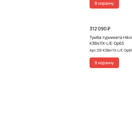
В корзину
312 090 ₽
Тумба турникета Hikvi
K3B411X-L/E-Dp65
Арт.
DS-K3B411X-L/E-Dp6
В корзину