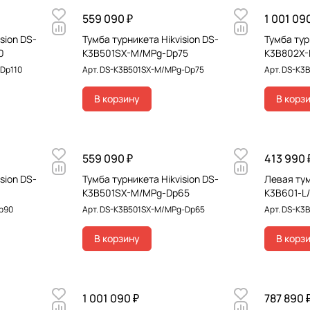
559 090 ₽
1 001 09
sion DS-
Тумба турникета Hikvision DS-
Тумба тур
0
K3B501SX-M/MPg-Dp75
K3B802X-
Dp110
Арт.
DS-K3B501SX-M/MPg-Dp75
Арт.
DS-K3B
В корзину
В корз
559 090 ₽
413 990 
sion DS-
Тумба турникета Hikvision DS-
Левая тум
K3B501SX-M/MPg-Dp65
K3B601-L
p90
Арт.
DS-K3B501SX-M/MPg-Dp65
Арт.
DS-K3B
В корзину
В корз
1 001 090 ₽
787 890 