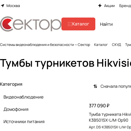
Москва
Акции
Брен
Каталог
Системы видеонаблюдения и безопасности — Сектор
Каталог
СКУД
Тум
Тумбы турникетов Hikvis
Категория
Сначала попул
Видеонаблюдение
377 090 ₽
Домофония
Тумба турникета Hikvi
K3B501SX-L/M-Dp90
Источники питания
Арт.
DS-K3B501SX-L/M-D