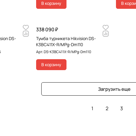
В корзину
В корз
338 090 ₽
sion DS-
Тумба турникета Hikvision DS-
K3BC411X-R/MPg-Dm110
5
Арт.
DS-K3BC411X-R/MPg-Dm110
В корзину
Загрузить еще
1
2
3