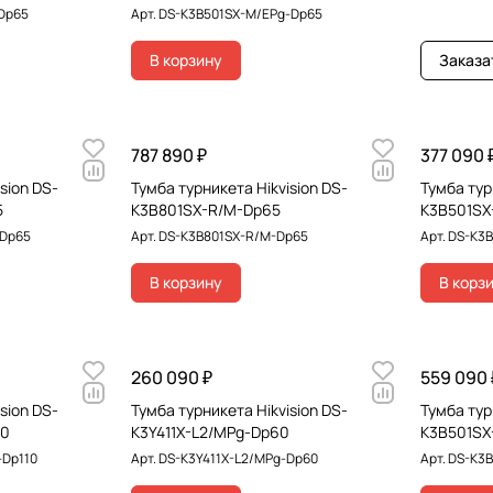
Dp65
Арт.
DS-K3B501SX-M/EPg-Dp65
В корзину
Заказа
787 890 ₽
377 090 
sion DS-
Тумба турникета Hikvision DS-
Тумба тур
5
K3B801SX-R/M-Dp65
K3B501SX
-Dp65
Арт.
DS-K3B801SX-R/M-Dp65
Арт.
DS-K3B
В корзину
В корз
260 090 ₽
559 090 
sion DS-
Тумба турникета Hikvision DS-
Тумба тур
10
K3Y411X-L2/MPg-Dp60
K3B501SX
-Dp110
Арт.
DS-K3Y411X-L2/MPg-Dp60
Арт.
DS-K3B