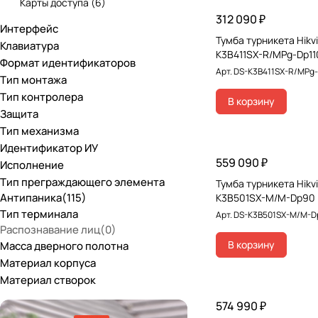
Бастион
(
0
)
Карты доступа
(
6
)
312 090 ₽
Блокпост
(
0
)
Интерфейс
Кнопки выхода
(
6
)
Тумба турникета Hikvi
Клавиатура
SKUDO
(
0
)
Колесные пары
(
0
)
K3B411SX-R/MPg-Dp11
Формат идентификаторов
Арт.
DS-K3B411SX-R/MPg-
Прокс
(
0
)
Тип монтажа
Контроллеры СКУД
(
18
)
Тип контролера
В корзину
Ростов-Дон
(
0
)
Модули расширения СКУД
(
2
)
Защита
Тип механизма
Опоры стрел
(
0
)
Идентификатор ИУ
Основания тумб
(
13
)
559 090 ₽
Исполнение
Тип преграждающего элемента
Ответные части защелок
(
0
)
Тумба турникета Hikvi
Антипаника
(
115
)
K3B501SX-M/M-Dp90
Панели экстренного вызова
(
4
)
Тип терминала
Арт.
DS-K3B501SX-M/M-D
Распознавание лиц
(
0
)
Полноростовые ограждения
(
0
)
В корзину
Масса дверного полотна
Полноростовые турникеты
(
4
)
Материал корпуса
Материал створок
Стойки
(
2
)
574 990 ₽
Стрелы шлагбаумов
(
7
)