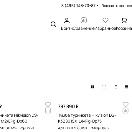
8 (495) 148-70-87
Заказать звонок
Войти
Сравнение
Избранное
Корзина
₽
787 890 ₽
никета Hikvision DS-
Тумба турникета Hikvision DS-
-M2/EPg-Dp60
K3B801SX-L/MPg-Dp75
501SX-M2/EPg-Dp60
Арт.
DS-K3B801SX-L/MPg-Dp75