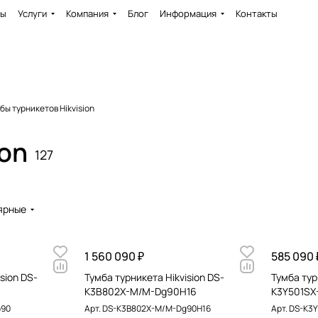
ды
Услуги
Компания
Блог
Информация
Контакты
бы турникетов Hikvision
ion
127
ярные
1 560 090 ₽
585 090 
sion DS-
Тумба турникета Hikvision DS-
Тумба тур
K3B802X-M/M-Dg90H16
K3Y501SX
p90
Арт.
DS-K3B802X-M/M-Dg90H16
Арт.
DS-K3Y