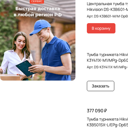
Центральная тумба т
Считыватели
(
53
)
Hikvision DS-K3B601
Арт.
DS-K3B601-M/M-Dp6
Терминалы доступа
(
126
)
Тумбы турникетов
(
127
)
В корзину
Тумбы шлагбаумов
(
0
)
Турникеты
(
7
)
Тумба турникета Hikvi
Фотоэлементы
(
0
)
K3Y411X-M1/MPg-Dp6
Арт.
DS-K3Y411X-M1/MPg
Шлагбаумы
(
22
)
Электромагнитные замки
(
7
)
Заказать
Электромеханические замки
(
1
)
Кабелепереход
(
0
)
Электромеханические защелки
377 090 ₽
(
2
)
Тумба турникета Hikvi
K3B501SX-L/EPg-Dp6