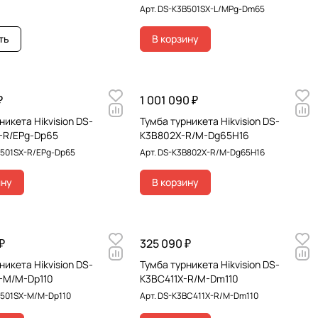
Арт.
DS-K3B501SX-L/MPg-Dm65
ть
В корзину
₽
1 001 090 ₽
никета Hikvision DS-
Тумба турникета Hikvision DS-
-R/EPg-Dp65
K3B802X-R/M-Dg65H16
501SX-R/EPg-Dp65
Арт.
DS-K3B802X-R/M-Dg65H16
ину
В корзину
₽
325 090 ₽
никета Hikvision DS-
Тумба турникета Hikvision DS-
-M/M-Dp110
K3BC411X-R/M-Dm110
501SX-M/M-Dp110
Арт.
DS-K3BC411X-R/M-Dm110