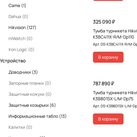
Came
(
1
)
Dahua
(
0
)
325 090 ₽
Hikvision
(
127
)
Тумба турникета Hikvi
K3BC411X-R/M-Dp110
HiWatch
(
0
)
Арт.
DS-K3BC411X-R/M-D
Iron Logic
(
0
)
В корзину
Устройство
Nice
(
0
)
Oxgard
(
1
)
Доводчики
(
3
)
PERCo
(
0
)
Запорные планки
(
0
)
787 890 ₽
Тумба турникета Hikvi
Sigur
(
0
)
Защитные кожухи
(
0
)
K3B801SX-L/M-Dp75
Slinex
(
0
)
Защитные козырьки
(
6
)
Арт.
DS-K3B801SX-L/M-D
Smartec
(
0
)
Информационные табло
(
13
)
В корзину
ZKTeco
(
0
)
Калитки
(
0
)