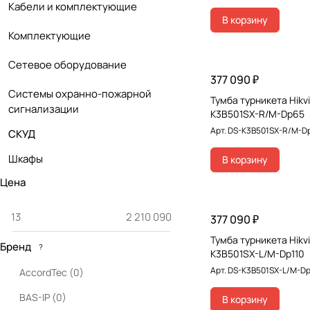
Кабели и комплектующие
В корзину
Комплектующие
Сетевое оборудование
377 090 ₽
Системы охранно-пожарной
Тумба турникета Hikvi
сигнализации
K3B501SX-R/M-Dp65
Арт.
DS-K3B501SX-R/M-D
СКУД
Шкафы
В корзину
Цена
377 090 ₽
Тумба турникета Hikvi
Бренд
?
K3B501SX-L/M-Dp110
Арт.
DS-K3B501SX-L/M-Dp
AccordTec
(
0
)
BAS-IP
(
0
)
В корзину