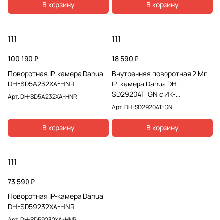
В корзину
В корзину
111
111
100 190 ₽
18 590 ₽
Поворотная IP-камера Dahua
Внутренняя поворотная 2 Мп
DH-SD5A232XA-HNR
IP-камера Dahua DH-
SD29204T-GN с ИК-
Арт.
DH-SD5A232XA-HNR
подсветкой
Арт.
DH-SD29204T-GN
В корзину
В корзину
111
73 590 ₽
Поворотная IP-камера Dahua
DH-SD59232XA-HNR
Арт.
DH-SD59232XA-HNR