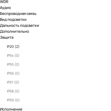
WDR
IFlow
(
0
)
Аудио
Беспроводная связь
Вид подсветки
Дальность подсветки
Дополнительно
Защита
IP20
(
2
)
IP54
(
0
)
IP55
(
0
)
IP56
(
0
)
IP57
(
0
)
IP58
(
0
)
IP59
(
0
)
Исполнение
IP65
(
0
)