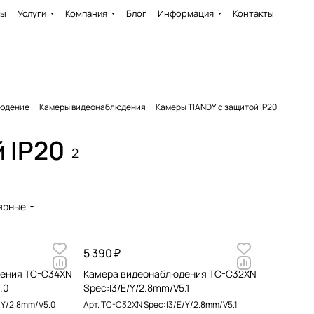
ды
Услуги
Компания
Блог
Информация
Контакты
юдение
Камеры видеонаблюдения
Камеры TIANDY с защитой IP20
 IP20
2
ярные
5 390 ₽
ения TC-C34XN
Камера видеонаблюдения TC-C32XN
.0
Spec:I3/E/Y/2.8mm/V5.1
/Y/2.8mm/V5.0
Арт.
TC-C32XN Spec:I3/E/Y/2.8mm/V5.1