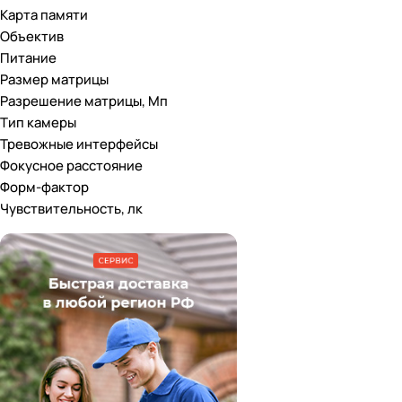
Карта памяти
IP66
(
50
)
Объектив
Питание
IP67
(
75
)
Размер матрицы
IP68
(
0
)
Разрешение матрицы, Мп
Тип камеры
нет
(
0
)
Тревожные интерфейсы
Фокусное расстояние
Форм-фактор
Чувствительность, лк