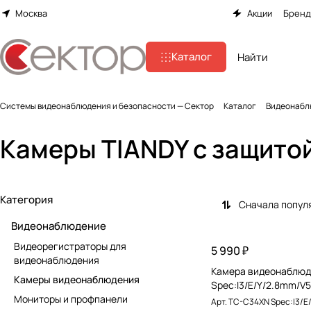
Москва
Акции
Брен
Каталог
Системы видеонаблюдения и безопасности — Сектор
Каталог
Видеонабл
Камеры TIANDY с защитой
Категория
Сначала попул
Видеонаблюдение
Видеорегистраторы для
5 990 ₽
видеонаблюдения
Камера видеонаблюд
Камеры видеонаблюдения
Spec:I3/E/Y/2.8mm/V5
Мониторы и профпанели
Арт.
TC-C34XN Spec:I3/E