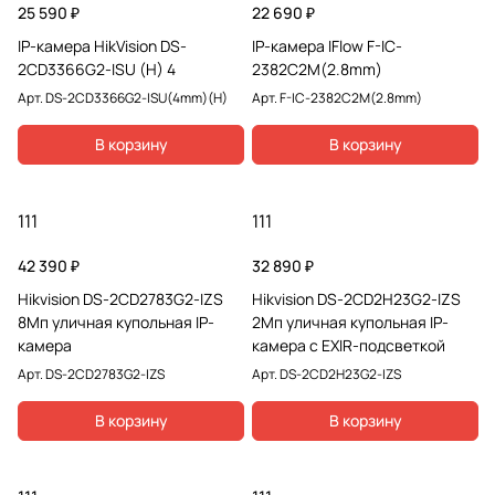
25 590 ₽
22 690 ₽
IP-камера HikVision DS-
IP-камера IFlow F-IC-
2CD3366G2-ISU (H) 4
2382C2M(2.8mm)
Арт.
DS-2CD3366G2-ISU(4mm)(H)
Арт.
F-IC-2382C2M(2.8mm)
В корзину
В корзину
111
111
42 390 ₽
32 890 ₽
Hikvision DS-2CD2783G2-IZS
Hikvision DS-2CD2H23G2-IZS
8Мп уличная купольная IP-
2Мп уличная купольная IP-
камера
камера с EXIR-подсветкой
Арт.
DS-2CD2783G2-IZS
Арт.
DS-2CD2H23G2-IZS
В корзину
В корзину