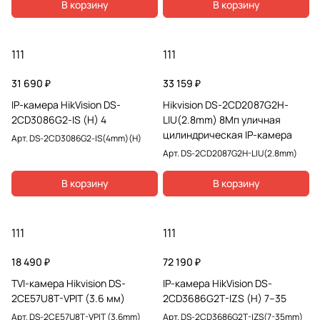
В корзину
В корзину
111
111
31 690 ₽
33 159 ₽
IP-камера HikVision DS-
Hikvision DS-2CD2087G2H-
2CD3086G2-IS (H) 4
LIU(2.8mm) 8Мп уличная
цилиндрическая IP-камера
Арт.
DS-2CD3086G2-IS(4mm)(H)
Арт.
DS-2CD2087G2H-LIU(2.8mm)
В корзину
В корзину
111
111
18 490 ₽
72 190 ₽
TVI-камера Hikvision DS-
IP-камера HikVision DS-
2CE57U8T-VPIT (3.6 мм)
2CD3686G2T-IZS (H) 7–35
Арт.
DS-2CE57U8T-VPIT (3.6mm)
Арт.
DS-2CD3686G2T-IZS(7-35mm)