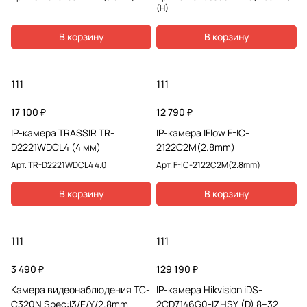
(H)
В корзину
В корзину
111
111
17 100 ₽
12 790 ₽
IP-камера TRASSIR TR-
IP-камера IFlow F-IC-
D2221WDCL4 (4 мм)
2122C2M(2.8mm)
Арт.
TR-D2221WDCL4 4.0
Арт.
F-IC-2122C2M(2.8mm)
В корзину
В корзину
111
111
3 490 ₽
129 190 ₽
Камера видеонаблюдения TC-
IP-камера Hikvision iDS-
C320N Spec:I3/E/Y/2.8mm
2CD7146G0-IZHSY (D) 8–32