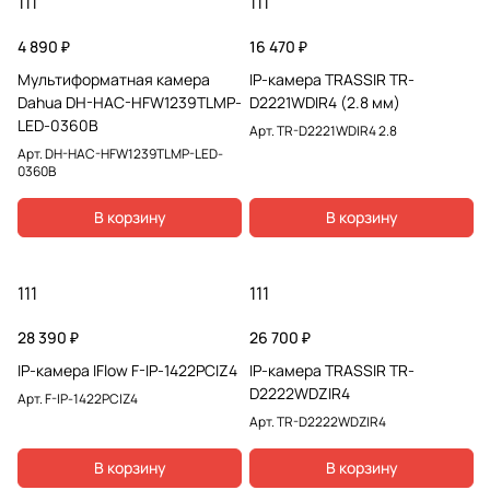
111
111
4 890 ₽
16 470 ₽
Мультиформатная камера
IP-камера TRASSIR TR-
Dahua DH-HAC-HFW1239TLMP-
D2221WDIR4 (2.8 мм)
LED-0360B
Арт.
TR-D2221WDIR4 2.8
Арт.
DH-HAC-HFW1239TLMP-LED-
0360B
В корзину
В корзину
111
111
28 390 ₽
26 700 ₽
IP-камера IFlow F-IP-1422PCIZ4
IP-камера TRASSIR TR-
D2222WDZIR4
Арт.
F-IP-1422PCIZ4
Арт.
TR-D2222WDZIR4
В корзину
В корзину