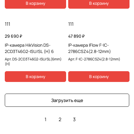
В корзину
В корзину
111
111
29 690 ₽
47 890 ₽
IP-камера HikVision DS-
IP-камера IFlow F-IC-
2CD3T46G2-ISU/SL (H) 6
2786CSZ4(2.8-12mm)
Арт.
DS-2CD3T46G2-ISU/SL(6mm)
Арт.
F-IC-2786CSZ4(2.8-12mm)
(H)
В корзину
В корзину
Загрузить еще
1
2
3