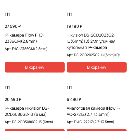
111
111
27 590 ₽
19 190 ₽
IP-камера IFlow F-IC-
Hikvision DS-2CD2023G2-
2386CM(2.8mm)
IU(6mm)(D) 2Мп уличная
купольная IP-камера
Арт.
F-IC-2386CM(2.8mm)
Арт.
DS-2CD2023G2-IU(6mm)(D)
В корзину
В корзину
111
111
20 490 ₽
6 490 ₽
IP-камера Hikvision DS-
Аналоговая камера IFlow F-
2CD3086G2-IS (6 мм)
AC-2721Z(2.7-13.5mm)
Арт.
DS-2CD3086G2-IS (6mm)
Арт.
F-AC-2721Z(2.7-13.5mm)