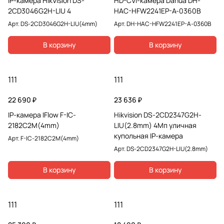
IP-камера HikVision DS-
HD-CVI-камера Dahua DH-
2CD3046G2H-LIU 4
HAC-HFW2241EP-A-0360B
Арт.
DS-2CD3046G2H-LIU(4mm)
Арт.
DH-HAC-HFW2241EP-A-0360B
В корзину
В корзину
111
111
22 690 ₽
23 636 ₽
IP-камера IFlow F-IC-
Hikvision DS-2CD2347G2H-
2182C2M(4mm)
LIU(2.8mm) 4Мп уличная
купольная IP-камера
Арт.
F-IC-2182C2M(4mm)
Арт.
DS-2CD2347G2H-LIU(2.8mm)
В корзину
В корзину
111
111