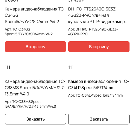
Камера видеонаблюдения TC-
DH-IPC-PTS2649C-3E3Z-
C34GS
4GB20-PRO Уличная
Spec:I5/E/Y/C/SD/4mm/V4.2
купольная PT IP-видеокамера
с панорамным, 4G модулем и
Арт.
TC-C34GS
Арт.
DH-IPC-PTS2649C-3E3Z-
солнеч
Spec:I5/E/Y/C/SD/4mm/V4.2
4GB20-PRO
В корзину
В корзину
111
111
Камера видеонаблюдения TC-
Камера видеонаблюдения TC-
C38MS Spec: I5/A/E/Y/M/H/2.7-
C34LP Spec:I5/E/T/4mm
13.5mm/V4.0
Арт.
TC-C34LP Spec:I5/E/T/4mm
Арт.
TC-C38MS Spec:
I5/A/E/Y/M/H/2.7-13.5mm/V4.0
Заказать
Заказать