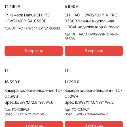
14 490 ₽
5 690 ₽
IP-камера Dahua DH-IPC-
DH-HAC-HDW1249XP-A-PRO-
HFW3441EP-SA-0360B
0360B Уличная купольная
HDCVI-видеокамера Wizcolor
Арт.
DH-IPC-HFW3441EP-SA-0360B
Арт.
DH-HAC-HDW1249XP-A-PRO-
0360B
В корзину
В корзину
111
111
16 590 ₽
11 290 ₽
Камера видеонаблюдения TC-
Камера видеонаблюдения TC-
C35WS
C32WP
Spec:I5/E/Y/M/2.8mm/V4.0
Spec:I5W/E/Y/M/4mm/V4.2
Арт.
TC-C35WS
Арт.
TC-C32WP
Spec:I5/E/Y/M/2.8mm/V4.0
Spec:I5W/E/Y/M/4mm/V4.2
В корзину
В корзину