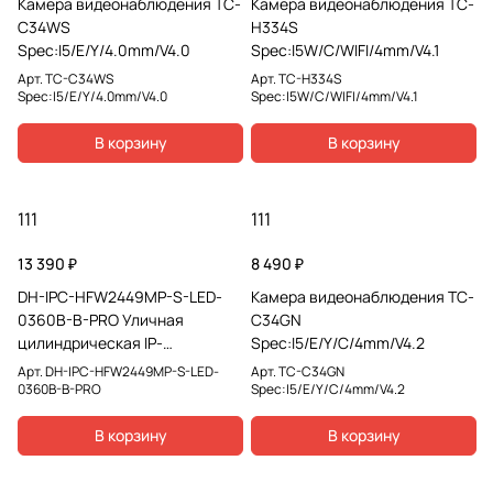
Камера видеонаблюдения TC-
Камера видеонаблюдения TC-
C34WS
H334S
Spec:I5/E/Y/4.0mm/V4.0
Spec:I5W/C/WIFI/4mm/V4.1
Арт.
TC-C34WS
Арт.
TC-H334S
Spec:I5/E/Y/4.0mm/V4.0
Spec:I5W/C/WIFI/4mm/V4.1
В корзину
В корзину
111
111
13 390 ₽
8 490 ₽
DH-IPC-HFW2449MP-S-LED-
Камера видеонаблюдения TC-
0360B-B-PRO Уличная
C34GN
цилиндрическая IP-
Spec:I5/E/Y/C/4mm/V4.2
видеокамера Wizcolor с ИИ
Арт.
DH-IPC-HFW2449MP-S-LED-
Арт.
TC-C34GN
0360B-B-PRO
Spec:I5/E/Y/C/4mm/V4.2
В корзину
В корзину