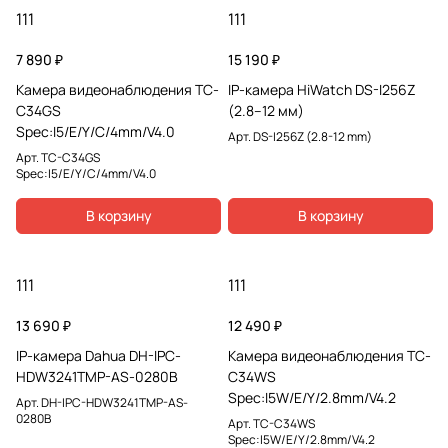
111
111
7 890 ₽
15 190 ₽
Камера видеонаблюдения TC-
IP-камера HiWatch DS-I256Z
C34GS
(2.8–12 мм)
Spec:I5/E/Y/C/4mm/V4.0
Арт.
DS-I256Z (2.8-12 mm)
Арт.
TC-C34GS
Spec:I5/E/Y/C/4mm/V4.0
В корзину
В корзину
111
111
13 690 ₽
12 490 ₽
IP-камера Dahua DH-IPC-
Камера видеонаблюдения TC-
HDW3241TMP-AS-0280B
C34WS
Spec:I5W/E/Y/2.8mm/V4.2
Арт.
DH-IPC-HDW3241TMP-AS-
0280B
Арт.
TC-C34WS
Spec:I5W/E/Y/2.8mm/V4.2