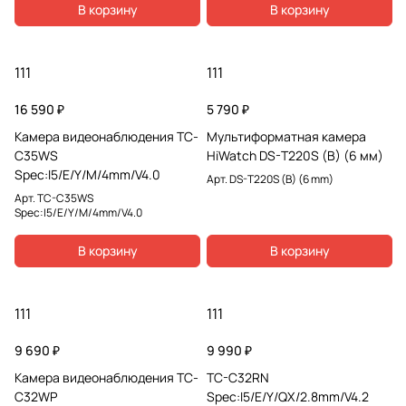
В корзину
В корзину
111
111
16 590 ₽
5 790 ₽
Камера видеонаблюдения TC-
Мультиформатная камера
C35WS
HiWatch DS-T220S (B) (6 мм)
Spec:I5/E/Y/M/4mm/V4.0
Арт.
DS-T220S (B) (6 mm)
Арт.
TC-C35WS
Spec:I5/E/Y/M/4mm/V4.0
В корзину
В корзину
111
111
9 690 ₽
9 990 ₽
Камера видеонаблюдения TC-
TC-C32RN
C32WP
Spec:I5/E/Y/QX/2.8mm/V4.2