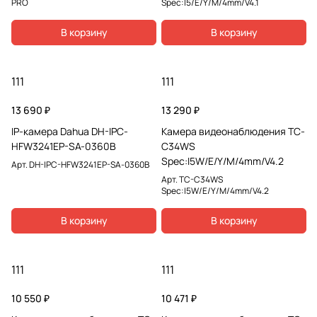
PRO
Spec:I5/E/Y/M/4mm/V4.1
В корзину
В корзину
111
111
13 690 ₽
13 290 ₽
IP-камера Dahua DH-IPC-
Камера видеонаблюдения TC-
HFW3241EP-SA-0360B
C34WS
Spec:I5W/E/Y/M/4mm/V4.2
Арт.
DH-IPC-HFW3241EP-SA-0360B
Арт.
TC-C34WS
Spec:I5W/E/Y/M/4mm/V4.2
В корзину
В корзину
111
111
10 550 ₽
10 471 ₽