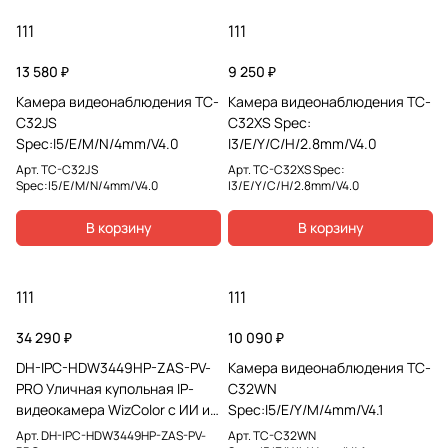
111
111
13 580 ₽
9 250 ₽
Камера видеонаблюдения TC-
Камера видеонаблюдения TC-
C32JS
C32XS Spec:
Spec:I5/E/M/N/4mm/V4.0
I3/E/Y/C/H/2.8mm/V4.0
Арт.
TC-C32JS
Арт.
TC-C32XS Spec:
Spec:I5/E/M/N/4mm/V4.0
I3/E/Y/C/H/2.8mm/V4.0
В корзину
В корзину
111
111
34 290 ₽
10 090 ₽
DH-IPC-HDW3449HP-ZAS-PV-
Камера видеонаблюдения TC-
PRO Уличная купольная IP-
C32WN
видеокамера WizColor с ИИ и
Spec:I5/E/Y/M/4mm/V4.1
активным сдерживанием
Арт.
DH-IPC-HDW3449HP-ZAS-PV-
Арт.
TC-C32WN