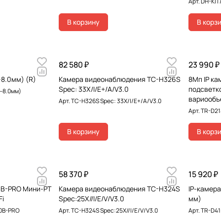
Арт.
DH-KIT
В корзину
В корз
82 580 ₽
23 990 ₽
–8.0мм) (R)
Камера видеонаблюдения TC-H326S
8Мп IP ка
Spec: 33X/I/E+/A/V3.0
подсветко
8–8.0мм)
вариообъ
Арт.
TC-H326S Spec: 33X/I/E+/A/V3.0
Арт.
TR-D21
В корзину
В корз
58 370 ₽
15 920 ₽
0B-PRO Мини-PT
Камера видеонаблюдения TC-H324S
IP-камера
Fi
Spec:25X//I/E/V/V3.0
мм)
60B-PRO
Арт.
TC-H324S Spec:25X//I/E/V/V3.0
Арт.
TR-D415