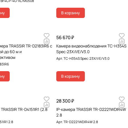
/BF4CP-4G-XL/M0508
ину
В корзину
56 670 ₽
мера TRASSIR TR-D2183IR6 с
Камера видеонаблюдения TC-H354S
й до 60 м и
Spec:23X/I/E/V3.0
ективом
Арт.
TC-H354S Spec:23X/I/E/V3.0
83IR6
ину
В корзину
28 300 ₽
 TRASSIR TR-D4151IR1 (2.8
IP-камера TRASSIR TR-D2221WDIR4W
2.8
1IR1 2.8
Арт.
TR-D2221WDIR4W 2.8