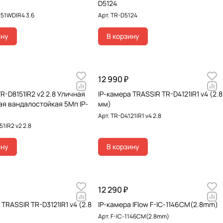
D5124
51WDIR4 3.6
Арт.
TR-D5124
ину
В корзину
12 990 ₽
R-D8151IR2 v2 2.8 Уличная
IP-камера TRASSIR TR-D4121IR1 v4 (2.8
ая вандалостойкая 5Мп IP-
мм)
Арт.
TR-D4121IR1 v4 2.8
1IR2 v2 2.8
ину
В корзину
12 290 ₽
 TRASSIR TR-D3121IR1 v4 (2.8
IP-камера IFlow F-IC-1146CM(2.8mm)
Арт.
F-IC-1146CM(2.8mm)