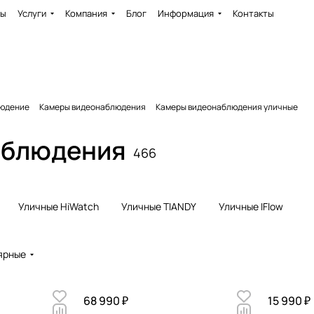
ды
Услуги
Компания
Блог
Информация
Контакты
юдение
Камеры видеонаблюдения
Камеры видеонаблюдения уличные
аблюдения
466
Уличные HiWatch
Уличные TIANDY
Уличные IFlow
ярные
68 990 ₽
15 990 ₽