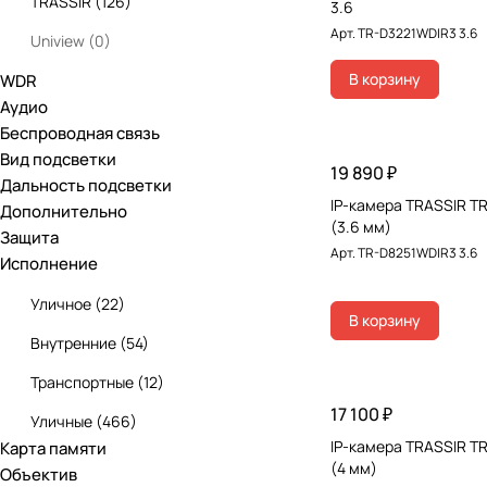
TRASSIR
(
126
)
3.6
Арт.
TR-D3221WDIR3 3.6
Uniview
(
0
)
В корзину
WDR
IFlow
(
115
)
Аудио
Беспроводная связь
Вид подсветки
19 890 ₽
Дальность подсветки
IP-камера TRASSIR T
Дополнительно
(3.6 мм)
Защита
Арт.
TR-D8251WDIR3 3.6
Исполнение
Уличное
(
22
)
В корзину
Внутренние
(
54
)
Транспортные
(
12
)
17 100 ₽
Уличные
(
466
)
IP-камера TRASSIR 
Карта памяти
(4 мм)
Объектив