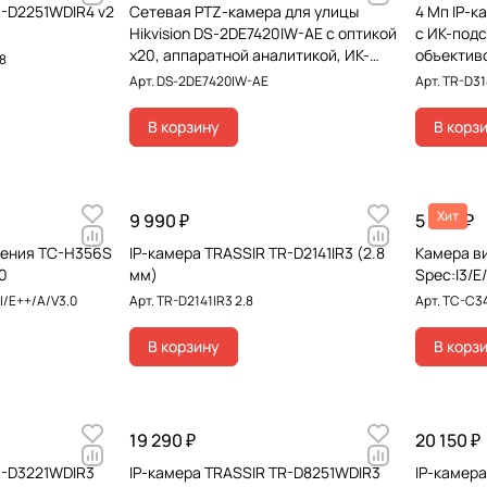
R-D2251WDIR4 v2
Сетевая PTZ-камера для улицы
4 Мп IP-к
Hikvision DS-2DE7420IW-AE с оптикой
с ИК-под
x20, аппаратной аналитикой, ИК-
объектив
8
подс
Арт.
DS-2DE7420IW-AE
Арт.
TR-D31
В корзину
В корз
Хит
9 990 ₽
5 990 ₽
ения TC-H356S
IP-камера TRASSIR TR-D2141IR3 (2.8
Камера в
.0
мм)
Spec:I3/E
I/E++/A/V3.0
Арт.
TR-D2141IR3 2.8
Арт.
TC-C34
В корзину
В корз
19 290 ₽
20 150 ₽
R-D3221WDIR3
IP-камера TRASSIR TR-D8251WDIR3
IP-камер