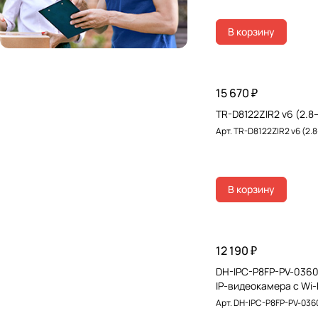
В корзину
15 670 ₽
TR-D8122ZIR2 v6 (2.8
Арт.
TR-D8122ZIR2 v6 (2.
В корзину
12 190 ₽
DH-IPC-P8FP-PV-036
IP-видеокамера с Wi-
Арт.
DH-IPC-P8FP-PV-03