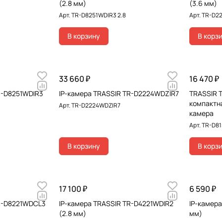
(2.8 мм)
(3.6 мм)
Арт.
TR-D8251WDIR3 2.8
Арт.
TR-D22
В корзину
В корз
33 660 ₽
16 470 ₽
R-D8251WDIR3
IP-камера TRASSIR TR-D2224WDZIR7
TRASSIR T
компактн
Арт.
TR-D2224WDZIR7
камера
Арт.
TR-D815
В корзину
В корз
17 100 ₽
6 590 ₽
TR-D8221WDCL3
IP-камера TRASSIR TR-D4221WDIR2
IP-камера
(2.8 мм)
мм)