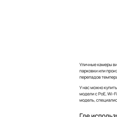
Уличные камеры ви
парковки или прои
перепадов темпера
У нас можно купит
модели с PoE, Wi-
модель, специалис
Где исполь