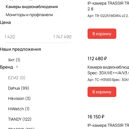
IP-камера TRASSIR T
Камеры видеонаблюдения
2.8
Мониторы и профпанели
Арт.
TR-D2251WDIR4 v2 2.
Цена
В корзину
Наши предложения
112 480 ₽
Хит
(
1
)
Бренд
Камера видеонаблюд
?
Spec: 30X/I/E++/A/V3
EZVIZ
(
0
)
Арт.
TC-H356S Spec: 30X/
Dahua
(
99
)
В корзину
Hikvision
(
3
)
HiWatch
(
1
)
16 150 ₽
TIANDY
(
122
)
IP-камера TRASSIR T