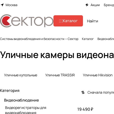
Москва
Акции
Брен
Каталог
Системы видеонаблюдения и безопасности — Сектор
Каталог
Видеонабл
Уличные камеры видеон
Уличные купольные
Уличные TRASSIR
Уличные Hikvision
Категория
Сначала попул
Видеонаблюдение
Видеорегистраторы для
19 490 ₽
видеонаблюдения