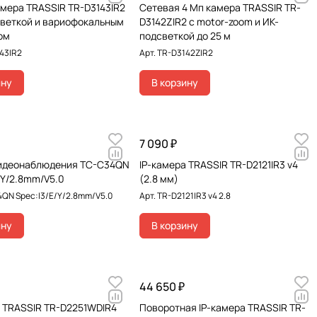
амера TRASSIR TR-D3143IR2
Сетевая 4 Мп камера TRASSIR TR-
светкой и вариофокальным
D3142ZIR2 с motor-zoom и ИК-
ом
подсветкой до 25 м
43IR2
Арт.
TR-D3142ZIR2
ину
В корзину
7 090 ₽
идеонаблюдения TC-C34QN
IP-камера TRASSIR TR-D2121IR3 v4
/Y/2.8mm/V5.0
(2.8 мм)
QN Spec:I3/E/Y/2.8mm/V5.0
Арт.
TR-D2121IR3 v4 2.8
ину
В корзину
44 650 ₽
а TRASSIR TR-D2251WDIR4
Поворотная IP-камера TRASSIR TR-