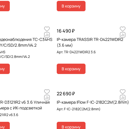
ину
В корзину
16 490 ₽
идеонаблюдения TC-C34HS
IP-камера TRASSIR TR-D4221WDIR2
/Y/C/SD/2.8mm/V4.2
(3.6 мм)
4HS
Арт.
TR-D4221WDIR2 3.6
Y/C/SD/2.8mm/V4.2
ину
В корзину
22 690 ₽
R-D3121IR2 v6 3.6 Уличная
IP-камера IFlow F-IC-2182C2M(2.8mm)
мера с ИК-подсветкой
Арт.
F-IC-2182C2M(2.8mm)
1IR2 v6 3.6
ину
В корзину