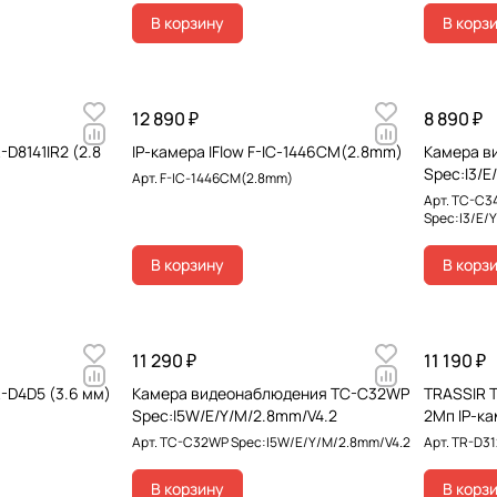
В корзину
В корз
12 890 ₽
8 890 ₽
-D8141IR2 (2.8
IP-камера IFlow F-IC-1446CM(2.8mm)
Камера в
Spec:I3/E
Арт.
F-IC-1446CM(2.8mm)
Арт.
TC-C3
Spec:I3/E/
В корзину
В корз
11 290 ₽
11 190 ₽
-D4D5 (3.6 мм)
Камера видеонаблюдения TC-C32WP
TRASSIR T
Spec:I5W/E/Y/M/2.8mm/V4.2
2Мп IP-ка
Арт.
TC-C32WP Spec:I5W/E/Y/M/2.8mm/V4.2
Арт.
TR-D312
В корзину
В корз