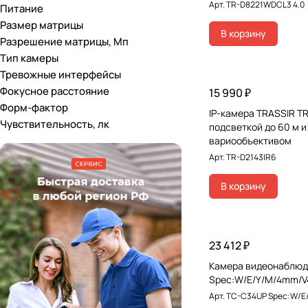
Арт.
TR-D8221WDCL3 4.0
Питание
Размер матрицы
В корзину
Разрешение матрицы, Мп
Тип камеры
Тревожные интерфейсы
Фокусное расстояние
15 990 ₽
Форм-фактор
IP-камера TRASSIR TR
Чувствительность, лк
подсветкой до 60 м и
вариообъективом
Арт.
TR-D2143IR6
В корзину
23 412 ₽
Камера видеонаблюд
Spec:W/E/Y/M/4mm/V
Арт.
TC-C34UP Spec:W/E