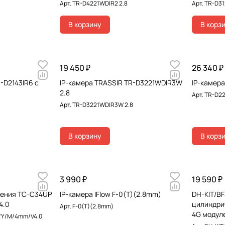
Арт.
TR-D4221WDIR2 2.8
Арт.
TR-D312
В корзину
В корз
19 450 ₽
26 340 ₽
-D2143IR6 с
IP-камера TRASSIR TR-D3221WDIR3W
IP-камер
2.8
Арт.
TR-D2
Арт.
TR-D3221WDIR3W 2.8
В корзину
В корз
3 990 ₽
19 590 ₽
ения TC-C34UP
IP-камера IFlow F-0(T)(2.8mm)
DH-KIT/B
4.0
цилиндри
Арт.
F-0(T)(2.8mm)
4G модул
/Y/M/4mm/V4.0