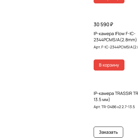
30 590 ₽
IP-камера IFlow F-IC-
2344PCMS/A(2.8mm)
Арт.
F-IC-2344PCMS/A(2
В корзину
IP-камера TRASSIR TR
13.5 мм)
Арт.
TR-D4B6 v2 2.7-13.5
Заказать