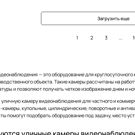
Загрузить еще
1
2
3
...
1
деонаблюдения — это оборудование для круглосуточного ко
зводственного объекта. Такие камеры рассчитаны на работу
туры и позволяют получать четкое изображение днем и но
ь уличную камеру видеонаблюдения для частного и коммерч
Fi-камеры, купольные, цилиндрические, поворотные и ант
ты помогут подобрать оборудование под задачу, место уст
зуются уличные камеры видеонаблюде