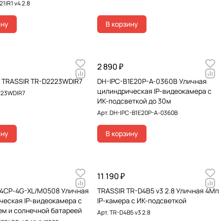
1IR1 v4 2.8
ину
В корзину
2 890 ₽
а TRASSIR TR-D2223WDIR7
DH-IPC-B1E20P-A-0360B Уличная
цилиндрическая IP-видеокамера с
223WDIR7
ИК-подсветкой до 30м
Арт.
DH-IPC-B1E20P-A-0360B
ину
В корзину
11 190 ₽
F4CP-4G-XL/M0508 Уличная
TRASSIR TR-D4B5 v3 2.8 Уличная 4Мп
ческая IP-видеокамера с
IP-камера с ИК-подсветкой
ем и солнечной батареей
Арт.
TR-D4B5 v3 2.8