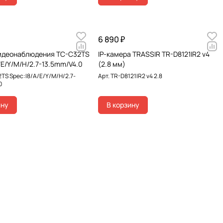
6 890 ₽
идеонаблюдения TC-C32TS
IP-камера TRASSIR TR-D8121IR2 v4
/E/Y/M/H/2.7-13.5mm/V4.0
(2.8 мм)
TS Spec:I8/A/E/Y/M/H/2.7-
Арт.
TR-D8121IR2 v4 2.8
0
ину
В корзину