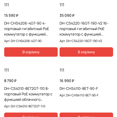
111
111
15 590 ₽
35 090 ₽
DH-CHS4206-4GT-90 4-
DH-CS4220-16GT-190-V2 16-
портовый гигабитный PoE
портовый гигабитный PoE
коммутатор с функцией
коммутатор с функцией
облачного управления
облачного управления
Арт.
DH-CHS4206-4GT-90
Арт.
DH-CS4220-16GT-190-V2
В корзину
В корзину
111
111
8 790 ₽
16 990 ₽
DH-CS4010-8ET2GT-110 8-
DH-CHS4110-8ET-90-F
портовый PoE коммутатор с
Арт.
DH-CHS4110-8ET-90-F
функцией облачного
управления
Арт.
DH-CS4010-8ET2GT-110