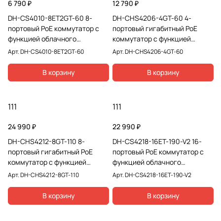
6 790 ₽
12 790 ₽
DH-CS4010-8ET2GT-60 8-
DH-CHS4206-4GT-60 4-
портовый PoE коммутатор с
портовый гигабитный PoE
функцией облачного
коммутатор с функцией
управления
облачного управления
Арт.
DH-CS4010-8ET2GT-60
Арт.
DH-CHS4206-4GT-60
В корзину
В корзину
111
111
24 990 ₽
22 990 ₽
DH-CHS4212-8GT-110 8-
DH-CS4218-16ET-190-V2 16-
портовый гигабитный PoE
портовый PoE коммутатор с
коммутатор с функцией
функцией облачного
облачного управления
управления
Арт.
DH-CHS4212-8GT-110
Арт.
DH-CS4218-16ET-190-V2
В корзину
В корзину