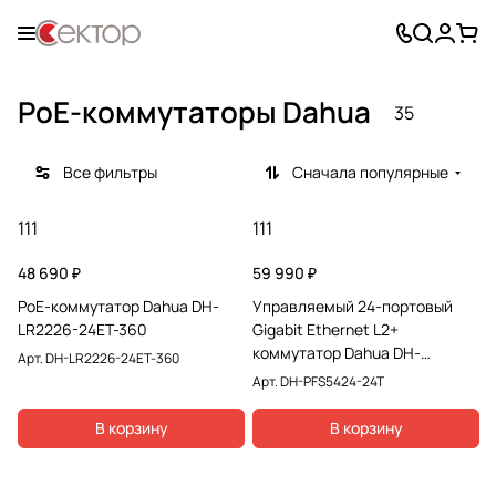
PoE-коммутаторы Dahua
35
Все фильтры
Сначала популярные
111
111
48 690 ₽
59 990 ₽
РоЕ-коммутатор Dahua DH-
Управляемый 24-портовый
LR2226-24ET-360
Gigabit Ethernet L2+
коммутатор Dahua DH-
Арт.
DH-LR2226-24ET-360
PFS5424-24T
Арт.
DH-PFS5424-24T
В корзину
В корзину