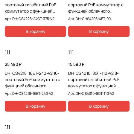
портовый гигабитный PoE
портовый PoE коммутатор с
коммутатор с функцией
функцией облачного
облачного управления
управления
Арт.
DH-CS4228-24GT-375-V2
Арт.
DH-CHS4206-4ET-90
В корзину
В корзину
111
111
25 490 ₽
15 590 ₽
DH-CS4218-16ET-240-V2 16-
DH-CS4010-8GT-110-V2 8-
портовый PoE коммутатор с
портовый гигабитный PoE
функцией облачного
коммутатор с функцией
управления
облачного управления
Арт.
DH-CS4218-16ET-240-V2
Арт.
DH-CS4010-8GT-110-V2
В корзину
В корзину
111