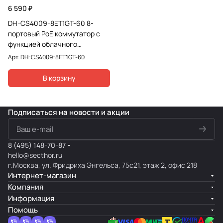
6 590 ₽
DH-CS4009-8ET1GT-60 8-
портовый PoE коммутатор с
функцией облачного
управления
Арт.
DH-CS4009-8ET1GT-60
В корзину
Подписаться
на новости и акции
8 (495) 148-70-87
hello@secthor.ru
г.Москва, ул. Фридриха Энгельса, 75с21, этаж 2, офис 218
Интернет-магазин
Компания
Информация
Помощь