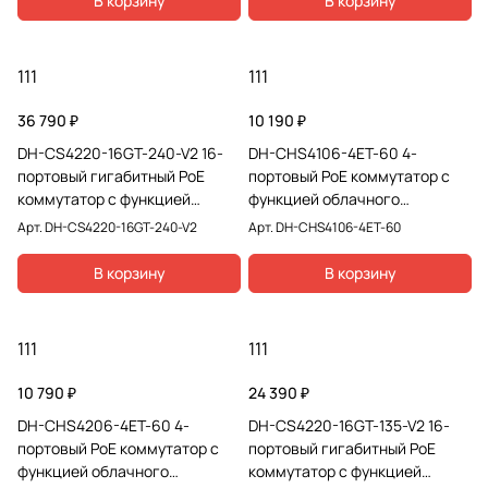
В корзину
В корзину
111
111
36 790 ₽
10 190 ₽
DH-CS4220-16GT-240-V2 16-
DH-CHS4106-4ET-60 4-
портовый гигабитный PoE
портовый PoE коммутатор с
коммутатор с функцией
функцией облачного
облачного управления
управления
Арт.
DH-CS4220-16GT-240-V2
Арт.
DH-CHS4106-4ET-60
В корзину
В корзину
111
111
10 790 ₽
24 390 ₽
DH-CHS4206-4ET-60 4-
DH-CS4220-16GT-135-V2 16-
портовый PoE коммутатор с
портовый гигабитный PoE
функцией облачного
коммутатор с функцией