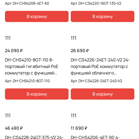
управления
облачного управления
Арт.
DH-CHS4206-4ET-60
Арт.
DH-CS4220-16GT-135-V2
В корзину
В корзину
111
111
24 090 ₽
26 690 ₽
DH-CHS4210-8GT-110 8-
DH-CS4226-24ET-240-V2 24-
портовый гигабитный PoE
портовый PoE коммутатор с
коммутатор с функцией
функцией облачного
облачного управления
управления
Арт.
DH-CHS4210-8GT-110
Арт.
DH-CS4226-24ET-240-V2
В корзину
В корзину
111
111
46 490 ₽
11 690 ₽
DH-CS4228-24GT-375-V2 24-
DH-CHS4206-4ET-90 4-