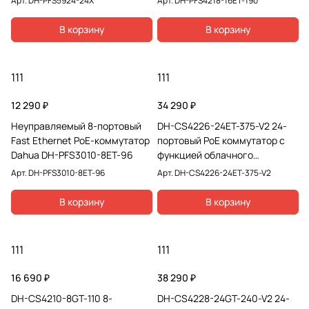
Арт.
DH-PFS5924-24X
Арт.
DH-PFS4218-16ET-190
В корзину
В корзину
111
111
12 290 ₽
34 290 ₽
Неуправляемый 8-портовый
DH-CS4226-24ET-375-V2 24-
Fast Ethernet PoE-коммутатор
портовый PoE коммутатор с
Dahua DH-PFS3010-8ET-96
функцией облачного
управления
Арт.
DH-PFS3010-8ET-96
Арт.
DH-CS4226-24ET-375-V2
В корзину
В корзину
111
111
16 690 ₽
38 290 ₽
DH-CS4210-8GT-110 8-
DH-CS4228-24GT-240-V2 24-