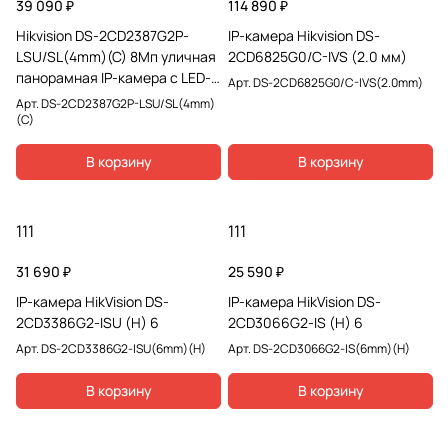
39 090 ₽
114 890 ₽
Hikvision DS-2CD2387G2P-
IP-камера Hikvision DS-
LSU/SL(4mm)(C) 8Мп уличная
2CD6825G0/C-IVS (2.0 мм)
панорамная IP-камера с LED-
Арт.
DS-2CD6825G0/C-IVS(2.0mm)
подсветкой
Арт.
DS-2CD2387G2P-LSU/SL(4mm)
(C)
В корзину
В корзину
111
111
31 690 ₽
25 590 ₽
IP-камера HikVision DS-
IP-камера HikVision DS-
2CD3386G2-ISU (H) 6
2CD3066G2-IS (H) 6
Арт.
DS-2CD3386G2-ISU(6mm)(H)
Арт.
DS-2CD3066G2-IS(6mm)(H)
В корзину
В корзину