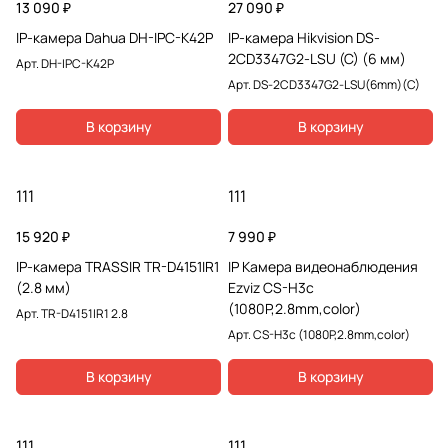
13 090 ₽
27 090 ₽
IP-камера Dahua DH-IPC-K42P
IP-камера Hikvision DS-
2CD3347G2-LSU (С) (6 мм)
Арт.
DH-IPC-K42P
Арт.
DS-2CD3347G2-LSU(6mm)(C)
В корзину
В корзину
111
111
15 920 ₽
7 990 ₽
IP-камера TRASSIR TR-D4151IR1
IP Камера видеонаблюдения
(2.8 мм)
Ezviz CS-H3c
(1080P,2.8mm,color)
Арт.
TR-D4151IR1 2.8
Арт.
CS-H3c (1080P,2.8mm,color)
В корзину
В корзину
111
111