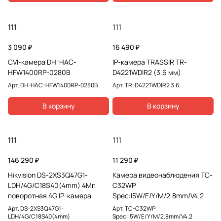
111
111
3 090 ₽
16 490 ₽
CVI-камера DH-HAC-
IP-камера TRASSIR TR-
HFW1400RP-0280B
D4221WDIR2 (3.6 мм)
Арт.
DH-HAC-HFW1400RP-0280B
Арт.
TR-D4221WDIR2 3.6
В корзину
В корзину
111
111
146 290 ₽
11 290 ₽
Hikvision DS-2XS3Q47G1-
Камера видеонаблюдения TC-
LDH/4G/C18S40(4mm) 4Мп
C32WP
поворотная 4G IP-камера
Spec:I5W/E/Y/M/2.8mm/V4.2
Арт.
DS-2XS3Q47G1-
Арт.
TC-C32WP
LDH/4G/C18S40(4mm)
Spec:I5W/E/Y/M/2.8mm/V4.2