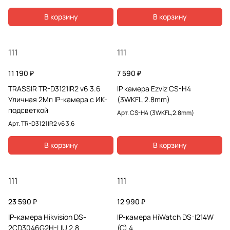
В корзину
В корзину
111
111
11 190 ₽
7 590 ₽
TRASSIR TR-D3121IR2 v6 3.6
IP камера Ezviz CS-H4
Уличная 2Мп IP-камера с ИК-
(3WKFL,2.8mm)
подсветкой
Арт.
CS-H4 (3WKFL,2.8mm)
Арт.
TR-D3121IR2 v6 3.6
В корзину
В корзину
111
111
23 590 ₽
12 990 ₽
IP-камера Hikvision DS-
IP-камера HiWatch DS-I214W
2CD3046G2H-LIU 2.8
(C) 4