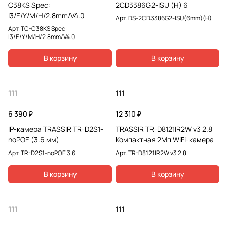
C38KS Spec:
2CD3386G2-ISU (H) 6
I3/E/Y/M/H/2.8mm/V4.0
Арт.
DS-2CD3386G2-ISU(6mm)(H)
Арт.
TC-C38KS Spec:
I3/E/Y/M/H/2.8mm/V4.0
В корзину
В корзину
111
111
6 390 ₽
12 310 ₽
IP-камера TRASSIR TR-D2S1-
TRASSIR TR-D8121IR2W v3 2.8
noPOE (3.6 мм)
Компактная 2Мп WiFi-камера
Арт.
TR-D2S1-noPOE 3.6
Арт.
TR-D8121IR2W v3 2.8
В корзину
В корзину
111
111