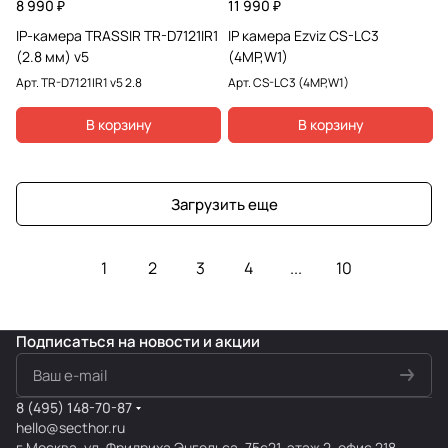
8 990 ₽
11 990 ₽
IP-камера TRASSIR TR-D7121IR1
IP камера Ezviz CS-LC3
(2.8 мм) v5
(4MP,W1)
Арт.
TR-D7121IR1 v5 2.8
Арт.
CS-LC3 (4MP,W1)
В корзину
В корзину
Загрузить еще
1
2
3
4
...
10
Подписаться
на новости и акции
8 (495) 148-70-87
hello@secthor.ru
г.Москва, ул. Фридриха Энгельса, 75с21, этаж 2, офис 218