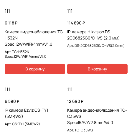
111
111
6 118 ₽
114 890 ₽
Камера видеонаблюдения TC-
IP-камера Hikvision DS-
H332N
2CD6825G0/C-IVS (2.0 мм)
Spec:I2W/WIFI/4mm/V4.0
Арт.
DS-2CD6825G0/C-IVS(2.0mm)
Арт.
TC-H332N
Spec:I2W/WIFI/4mm/V4.0
В корзину
В корзину
111
111
6 590 ₽
12 690 ₽
IP камера Ezviz CS-TY1
Камера видеонаблюдения TC-
(5MP,W2)
C35WS
Spec:I5/E/Y/2.8mm/V4.0
Арт.
CS-TY1 (5MP,W2)
Арт.
TC-C35WS