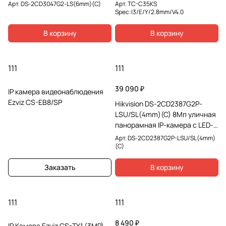
Арт.
DS-2CD3047G2-LS(6mm)(C)
Арт.
TC-C35KS
Spec:I3/E/Y/2.8mm/V4.0
В корзину
В корзину
111
111
39 090 ₽
IP камера видеонаблюдения
Ezviz CS-EB8/SP
Hikvision DS-2CD2387G2P-
LSU/SL(4mm)(C) 8Мп уличная
панорамная IP-камера с LED-
подсветкой
Арт.
DS-2CD2387G2P-LSU/SL(4mm)
(C)
Заказать
В корзину
111
111
8 490 ₽
IP Камера Ezviz CS-TY1 (3MP)