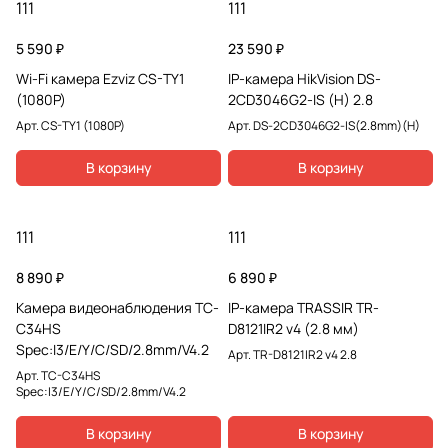
111
111
5 590 ₽
23 590 ₽
Wi-Fi камера Ezviz CS-TY1
IP-камера HikVision DS-
(1080P)
2CD3046G2-IS (H) 2.8
Арт.
CS-TY1 (1080P)
Арт.
DS-2CD3046G2-IS(2.8mm)(H)
В корзину
В корзину
111
111
8 890 ₽
6 890 ₽
Камера видеонаблюдения TC-
IP-камера TRASSIR TR-
C34HS
D8121IR2 v4 (2.8 мм)
Spec:I3/E/Y/C/SD/2.8mm/V4.2
Арт.
TR-D8121IR2 v4 2.8
Арт.
TC-C34HS
Spec:I3/E/Y/C/SD/2.8mm/V4.2
В корзину
В корзину