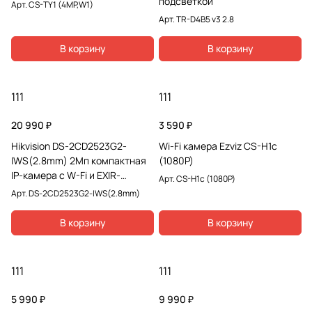
подсветкой
Арт.
CS-TY1 (4MP,W1)
Арт.
TR-D4B5 v3 2.8
В корзину
В корзину
111
111
20 990 ₽
3 590 ₽
Hikvision DS-2CD2523G2-
Wi-Fi камера Ezviz CS-H1c
IWS(2.8mm) 2Мп компактная
(1080P)
IP-камера с W-Fi и EXIR-
Арт.
CS-H1c (1080P)
подсветкой
Арт.
DS-2CD2523G2-IWS(2.8mm)
В корзину
В корзину
111
111
5 990 ₽
9 990 ₽