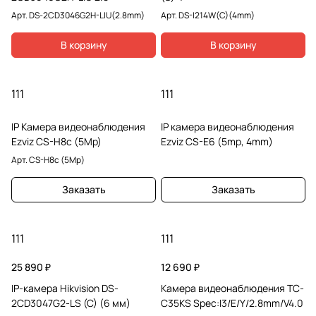
Арт.
DS-2CD3046G2H-LIU(2.8mm)
Арт.
DS-I214W(C)(4mm)
В корзину
В корзину
111
111
IP Камера видеонаблюдения
IP камера видеонаблюдения
Ezviz CS-H8c (5Mp)
Ezviz CS-E6 (5mp, 4mm)
Арт.
CS-H8c (5Mp)
Заказать
Заказать
111
111
25 890 ₽
12 690 ₽
IP-камера Hikvision DS-
Камера видеонаблюдения TC-
2CD3047G2-LS (С) (6 мм)
C35KS Spec:I3/E/Y/2.8mm/V4.0