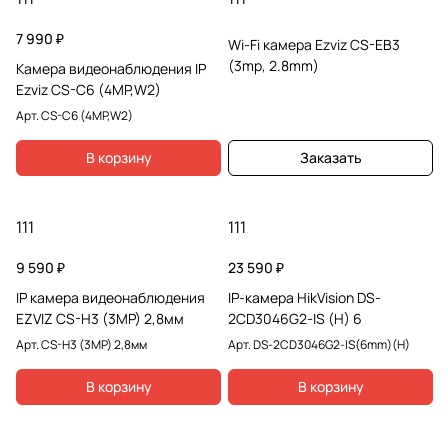
7 990 ₽
Wi-Fi камера Ezviz CS-EB3
(3mp, 2.8mm)
Камера видеонаблюдения IP
Ezviz CS-C6 (4MP,W2)
Арт.
CS-C6 (4MP,W2)
В корзину
Заказать
111
111
9 590 ₽
23 590 ₽
IP камера видеонаблюдения
IP-камера HikVision DS-
EZVIZ CS-H3 (3MP) 2,8мм
2CD3046G2-IS (H) 6
Арт.
CS-H3 (3MP) 2,8мм
Арт.
DS-2CD3046G2-IS(6mm)(H)
В корзину
В корзину